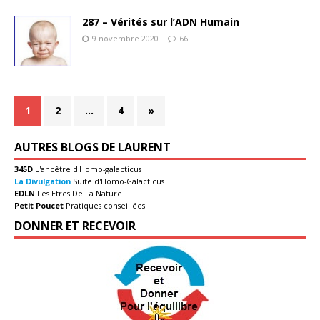
287 – Vérités sur l’ADN Humain
9 novembre 2020
66
1
2
…
4
»
AUTRES BLOGS DE LAURENT
345D
L'ancêtre d'Homo-galacticus
La Divulgation
Suite d'Homo-Galacticus
EDLN
Les Etres De La Nature
Petit Poucet
Pratiques conseillées
DONNER ET RECEVOIR