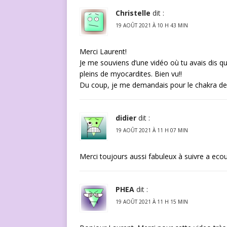
Christelle
dit :
19 AOÛT 2021 À 10 H 43 MIN
Merci Laurent!
Je me souviens d’une vidéo où tu avais dis qu’
pleins de myocardites. Bien vu!!
Du coup, je me demandais pour le chakra de 
didier
dit :
19 AOÛT 2021 À 11 H 07 MIN
Merci toujours aussi fabuleux à suivre a eco
PHEA
dit :
19 AOÛT 2021 À 11 H 15 MIN