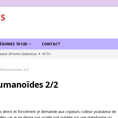
S
ÉGORIES 7D12D
CONTACT
sseur d’Homo-Galacticus
ACTU
s d’Humanoïdes 2/2
Humanoïdes 2/2
us direct et forcément je demande aux copieurs-colleur youtubeur de
déo car je ne désire pas qu’elle soit publiée sur une plateforme où