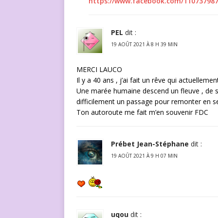
https://www.facebook.com/110737987
PEL
dit :
19 AOÛT 2021 À 8 H 39 MIN
MERCI LAUCO
Il y a 40 ans , j’ai fait un rêve qui actuellemen
Une marée humaine descend un fleuve , de sa
difficilement un passage pour remonter en se
Ton autoroute me fait m’en souvenir FDC
Prébet Jean-Stéphane
dit :
19 AOÛT 2021 À 9 H 07 MIN
uqou
dit :