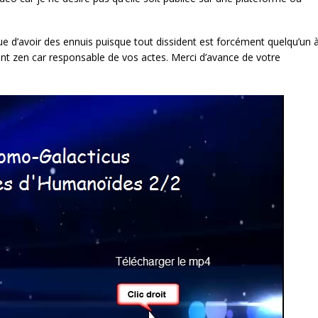
ue d’avoir des ennuis puisque tout dissident est forcément quelqu’un 
tant zen car responsable de vos actes. Merci d’avance de votre