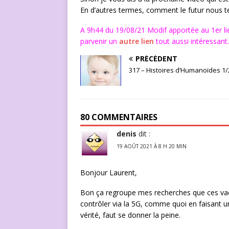
En d’autres termes, comment le futur nous te
A 9h44 du 19/08/21 Modif apportée au 1er lien
parvenir un
autre lien
tout aussi intéressant.
PRÉCÉDENT
317 – Histoires d’Humanoïdes 1/
80 COMMENTAIRES
denis
dit :
19 AOÛT 2021 À 8 H 20 MIN
Bonjour Laurent,
Bon ça regroupe mes recherches que ces vacc
contrôler via la 5G, comme quoi en faisant un 
vérité, faut se donner la peine.