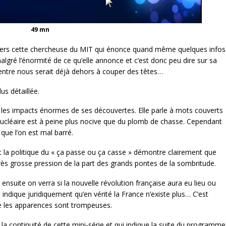
49 mn
ers cette chercheuse du MIT qui énonce quand même quelques infos
 malgré l’énormité de ce qu’elle annonce et c’est donc peu dire sur sa
entre nous serait déjà dehors à couper des têtes…
us détaillée.
nt les impacts énormes de ses découvertes. Elle parle à mots couverts
nucléaire est à peine plus nocive que du plomb de chasse. Cependant
que l’on est mal barré.
t la politique du « ça passe ou ça casse » démontre clairement que
ès grosse pression de la part des grands pontes de la sombritude.
nsuite on verra si la nouvelle révolution française aura eu lieu ou
 indique juridiquement qu’en vérité la France n’existe plus… C’est
e les apparences sont trompeuses.
 la continuité de cette mini-série et qui indique la suite du programme