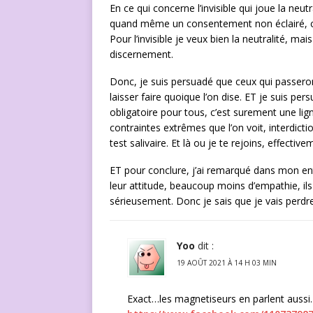
En ce qui concerne l’invisible qui joue la neutr
quand même un consentement non éclairé, c’es
Pour l’invisible je veux bien la neutralité, m
discernement.
Donc, je suis persuadé que ceux qui passeront
laisser faire quoique l’on dise. ET je suis pers
obligatoire pour tous, c’est surement une lign
contraintes extrêmes que l’on voit, interdi
test salivaire. Et là ou je te rejoins, effec
ET pour conclure, j’ai remarqué dans mon en
leur attitude, beaucoup moins d’empathie, ils
sérieusement. Donc je sais que je vais perdr
Yoo
dit :
19 AOÛT 2021 À 14 H 03 MIN
Exact…les magnetiseurs en parlent aussi.