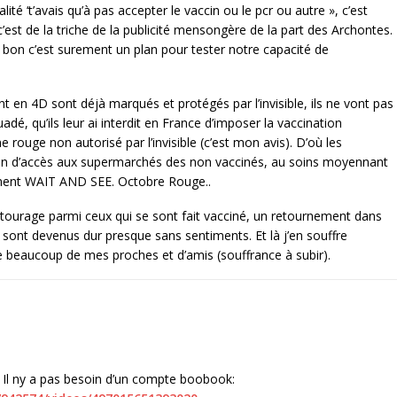
alité ‘t’avais qu’à pas accepter le vaccin ou le pcr ou autre », c’est
t de la triche de la publicité mensongère de la part des Archontes.
ais bon c’est surement un plan pour tester notre capacité de
 en 4D sont déjà marqués et protégés par l’invisible, ils ne vont pas
uadé, qu’ils leur ai interdit en France d’imposer la vaccination
e rouge non autorisé par l’invisible (c’est mon avis). D’où les
ction d’accès aux supermarchés des non vaccinés, au soins moyennant
tivement WAIT AND SEE. Octobre Rouge..
tourage parmi ceux qui se sont fait vacciné, un retournement dans
 sont devenus dur presque sans sentiments. Et là j’en souffre
e beaucoup de mes proches et d’amis (souffrance à subir).
 Il ny a pas besoin d’un compte boobook: