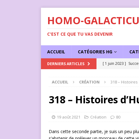
HOMO-GALACTICU
C'EST CE QUE TU VAS DEVENIR
ACCUEIL
CATÉGORIES HG
CAT
[ 1 juin 2023 ]
Succe
DERNIERS ARTICLES
ACCUEIL
CRÉATION
318 – Histoire
318 – Histoires d’
19 août 2021
Création
80
Dans cette seconde partie, je suis un peu pl
s’abstenir de prélever un morceau de cette vi