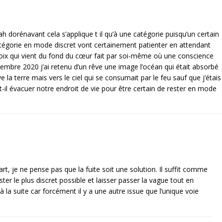
n’’bah dorénavant cela s’applique t il qu’à une catégorie puisqu’un certain
atégorie en mode discret vont certainement patienter en attendant
choix qui vient du fond du cœur fait par soi-même où une conscience
vembre 2020 j’ai retenu d’un rêve une image l’océan qui était absorbé
ve la terre mais vers le ciel qui se consumait par le feu sauf que j’étais
-il évacuer notre endroit de vie pour être certain de rester en mode
art, je ne pense pas que la fuite soit une solution. Il suffit comme
ester le plus discret possible et laisser passer la vague tout en
à la suite car forcément il y a une autre issue que l’unique voie