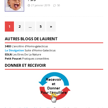
27 janvier 2019
50
1
2
…
5
»
AUTRES BLOGS DE LAURENT
345D
L'ancêtre d'Homo-galacticus
La Divulgation
Suite d'Homo-Galacticus
EDLN
Les Etres De La Nature
Petit Poucet
Pratiques conseillées
DONNER ET RECEVOIR