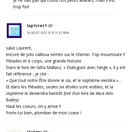
Je ne sais pas qui choisi nos petits avatars, mais il est
trop fort
lap1cret1
dit :
16 AOÛT 2021 À 10 H 32 MIN
salut Laurent,
encore de jolis cailloux semés sur le chemin. Top moumoute !!
Pléiades et 6 corps, une grande histoire.
Dans le livre de Gitta Mallasz, « Dialogues avec l’ange », il y est
fait référence , je cite :
« Que tout notre Être donne le six, et le septième viendra »…
Et dans les Pléiades, seules six étoiles sont visibles, et la
septième le deviendra bientôt (tiré d’un livre de Alice Ann
Bailey)
Haut les coeurs, on y arrive !!
Porte-toi bien, plombier de mon coeur !
Jérémy
dit :