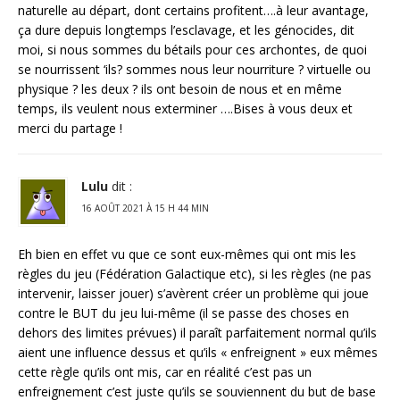
naturelle au départ, dont certains profitent….à leur avantage,
ça dure depuis longtemps l’esclavage, et les génocides, dit
moi, si nous sommes du bétails pour ces archontes, de quoi
se nourrissent ‘ils? sommes nous leur nourriture ? virtuelle ou
physique ? les deux ? ils ont besoin de nous et en même
temps, ils veulent nous exterminer ….Bises à vous deux et
merci du partage !
Lulu
dit :
16 AOÛT 2021 À 15 H 44 MIN
Eh bien en effet vu que ce sont eux-mêmes qui ont mis les
règles du jeu (Fédération Galactique etc), si les règles (ne pas
intervenir, laisser jouer) s’avèrent créer un problème qui joue
contre le BUT du jeu lui-même (il se passe des choses en
dehors des limites prévues) il paraît parfaitement normal qu’ils
aient une influence dessus et qu’ils « enfreignent » eux mêmes
cette règle qu’ils ont mis, car en réalité c’est pas un
enfreignement c’est juste qu’ils se souviennent du but de base