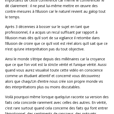
importants de cette conférence car même le conférencier le
dit clairement : il ne peut lui-même mettre en œuvre des
contre-mesures à l’illusion car le naturel revient au galop tout
le temps.
Après 3 décennies à bosser sur le sujet en tant que
professionnel, il a acquis un recul suffisant par rapport à
l’illusion mais dès qu’il sort de sa vigilance il retombe dans
l’illusion de croire que ce qu’il voit est réel alors qu’il sait que ce
n’est qu’une interprétation pas du tout objective.
Ainsi le monde s’étripe depuis des millénaires car la croyance
que ce que l’on voit est la stricte vérité et l’unique vérité. Aussi
quand vous aurez visualisé toute cette vidéo en conscience
comme un étudiant attentif et concerné vous découvrirez
alors que chaqu’Un d’entre nous crée son propre monde vis
des interprétations plus ou moins discutables.
Voilà pourquoi même lorsque quelqu’un raconte sa version des
faits cela concorde rarement avec celles des autres. En vérité,
c’est rare surtout quand cela concerne des faits qui font entrer
l’émotionnel, des sentiments de rancoeur, des préjugés