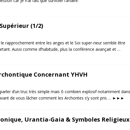
tion car je n’ai fais que survoler l’affaire.
Supérieur (1/2)
ire le rapprochement entre les anges et le Soi super-rieur semble être
pourtant. Aussi comme d’habitude, plus la conférence avançait et …
Archontique Concernant YHVH
s parler d’un truc très simple mais ô combien explosif notamment dan
s avant de vous lâcher comment les Archontes s’y sont pris …
►►►
ronique, Urantia-Gaia & Symboles Religieux