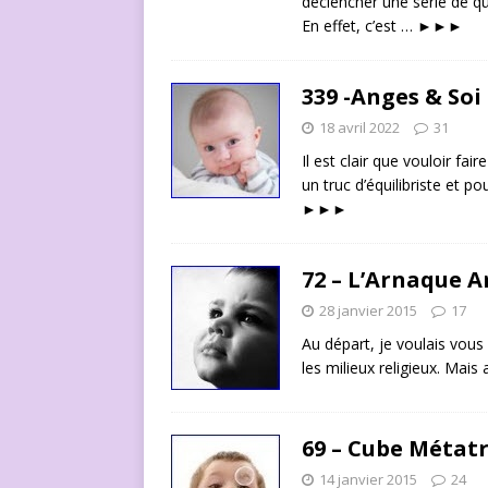
déclencher une série de ques
En effet, c’est …
►►►
339 -Anges & Soi 
18 avril 2022
31
Il est clair que vouloir fa
un truc d’équilibriste et 
►►►
72 – L’Arnaque 
28 janvier 2015
17
Au départ, je voulais vou
les milieux religieux. Mai
69 – Cube Métat
14 janvier 2015
24