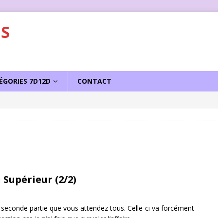
S
ÉGORIES 7D12D
CONTACT
sseur d’Homo-Galacticus
ACTU
 Supérieur (2/2)
la seconde partie que vous attendez tous. Celle-ci va forcément