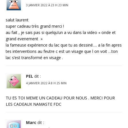
3 JANVIER 2022 À 23 H 23 MIN
salut laurent
super cadeau très grand merci !
au fait , je sais pas si quelqu’un a vu dans la video « onde et
grand evenement »
la fameuse expérience du lac que tu as dessiné…. a la fin apres
tes interventions au feutre c est un visage que l on voit …ton
lac s’est transformé en visage .
PEL
dit :
4 JANVIER 2022 À 8 H 25 MIN
TU ES TOI MEME UN CADEAU POUR NOUS . MERCI POUR
LES CADEAUX NAMASTE FDC
Marc
dit :