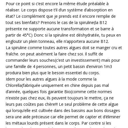
Pour ce point si c’est encore la même étude préalable à
réaliser. Le corps dispose t’il d’un système d’absorption en
état? Le complément que je prends est il encore remplie de
tout ses bienfaits? Prenons le cas de la spiruline(la B12
présente ne supporte aucune transformation et se barre à
partir de 45°C) Donc si la spiruline est déshydratée, tu peux en
engloutir un plein tonneau, elle n’apportera aucune B12.
La spiruline comme toutes autres algues doit se manger cru et
fraîche. on peut aisément la faire chez soi. Il suffit de
commander leurs souches(c’est un investissement) mais pour
une famille de 4 personnes, un petit bassin d’environ 1m3
produira bien plus que le besoin essentiel du corps.
Idem pour les autres algues à la mode comme la
Chlorella(fabriquée uniquement en chine depuis pas mal
d’année, quelques fois garantie Bio(comme cette normes
n’existe pas chez eux, ils peuvent toujours le mettre, ça ne
leurs pas coûtes pas chère!!! Le seul problème de cette algue
qui lorsqu’elle est cultivée dans des bassins aux bons dosages
sera une aide précieuse car elle permet de capter et d’éliminer
les métaux lourds présent dans le corps. Par contre si les