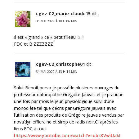
cgev-C2_marie-claude15
dit :
31 MAI 2020 À 10 H 06 MIN
Il est « grand » ce « petit filleau » !!!
FDC et BIZZZZZZZ
cgev-C2_christophe01
dit :
31 MAI 2020 À 13 H 14 MIN
Salut Benoit,perso je possède plusieurs ouvrages du
professeur naturopathe Grégoire Jauvais et je pratique
une fois par mois le jeun physiologique suivi d’une
monodiète tel que décris par Grégoire Jauvais avec
l’utilisation des produits de Grégoire Jauvais vendus par
nova’dyn:effidraine et sirop de radis noir.Ci après les
liens.FDC à tous
https://www.youtube.com/watch?v=ubsKVwiUakI