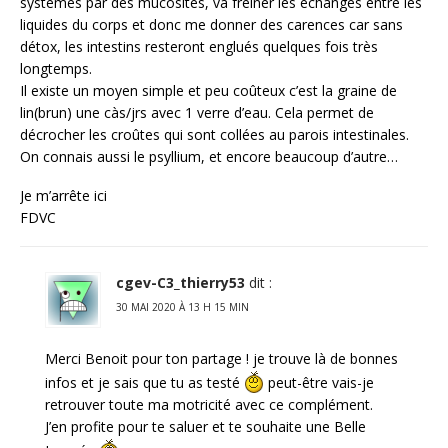
systèmes par des mucosités, va freiner les échanges entre les
liquides du corps et donc me donner des carences car sans
détox, les intestins resteront englués quelques fois très
longtemps.
Il existe un moyen simple et peu coûteux c’est la graine de
lin(brun) une càs/jrs avec 1 verre d’eau. Cela permet de
décrocher les croûtes qui sont collées au parois intestinales.
On connais aussi le psyllium, et encore beaucoup d’autre…
Je m’arrête ici
FDVC
cgev-C3_thierry53
dit :
30 MAI 2020 À 13 H 15 MIN
Merci Benoit pour ton partage ! je trouve là de bonnes
infos et je sais que tu as testé
peut-être vais-je
retrouver toute ma motricité avec ce complément.
J’en profite pour te saluer et te souhaite une Belle