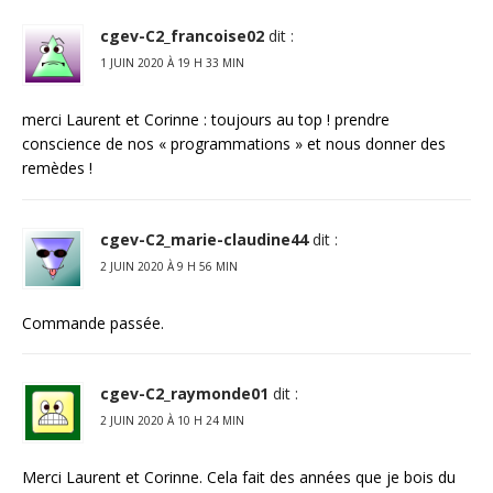
cgev-C2_francoise02
dit :
1 JUIN 2020 À 19 H 33 MIN
merci Laurent et Corinne : toujours au top ! prendre
conscience de nos « programmations » et nous donner des
remèdes !
cgev-C2_marie-claudine44
dit :
2 JUIN 2020 À 9 H 56 MIN
Commande passée.
cgev-C2_raymonde01
dit :
2 JUIN 2020 À 10 H 24 MIN
Merci Laurent et Corinne. Cela fait des années que je bois du