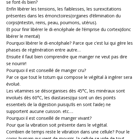
se font-ils bien?
Enfin libérer les tensions, les faiblesses, les surexcitations
présentes dans les émonctoires(organes d’élimination du
corps(intestin, reins, peau, poumons, utérus).
Et pour finir libérer le di-encéphale de l’émprise du cortex(donc
libérer le mental)
Pourquoi libérer le di-encéphale? Parce que c’est lui qui gère les
phases de régénération entre autre…
Ensuite il faut bien comprendre que manger ne veut pas dire
se nourrir!
Pourquoi il est conseillé de manger cru?
Par ce que tout le totum qui compose le végétal à ingérer sera
évolué.
Les vitamines se désorganises dès 45°C, les minéraux sont
involués dès 60°C, les diastases(qui sont un des points
essentiels de la digestion puisqu’ils en sont l’aide) ne
supportent aucune cuisson. etc….
Pourquoi il est conseillé de manger vivant?
Pour que la vibration soit présente dans le végétal.
Combien de temps reste le vibration dans une cellule? Pour le
corps humain qui vient de mourrir, la cellule se vide de tout