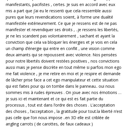
manifestants, pacifistes , certes. Je suis en accord avec eux
mis a part que j’ai eu le ressenti que cela ressemble aussi
pures que leurs revendications soient, à forme une dualité
manifestée extérieurement. Ce que je ressens est de ne pas
manifester et revendiquer ses droits , ..je ressens les libertés,
je ne les scandent pas volontairement , sachant et ayant la
conviction que cela va bloquer les énergies et je vois en cela
un champ d’énergie qui entre en conflit , une vision comme
deux aimants qui se repoussent avec violence. Nos pensées
pour notre libertés doivent restées positives , nos convictions
aussi mais je pense discrète en tout même si parfois mon ego
me fait violence , je me retire en moi et je respire et demande
de lâcher prise face a cet ego manipulateur et cette situation
qui est faites pour qu on tombe dans le panneau.. oui nous
sommes mis à rudes épreuves . On joue avec nos émotions …
je suis ici et maintenant et ce qui est es fait partie du
processus , tout est dans l’ordre des choses . L’acceptation
des choses , l’acceptation , la gratitude pour tout.la liberté n’est
pas celle que l’on nous impose ..en 3D elle est criblée de
angling carrots ( de carottes, de faux cadeaux )