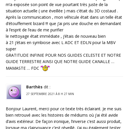
m’a exposée son point de vue pourtant très juste de la
situation actuelle ( une éveillée ) mais c’était du 3D costaud .
Après la communication , mon véhicule était dans un telle état
d’étouffement bizard !!! que j’ai pris une douche en demandant
à l’esprit de l’eau de me purifier
le nettoyage était immédiate , j’étais de nouveau bien
à 21 j’étais en symbiose avec L ADC ET EDLN pour la MBV
super
GRATITUDE INFINIE POUR NOS GUIDES CELESTE ET NOTRE
GUIDE TERRESTRE AINSI QUE NOTRE GUIDE CANALLE …
MAMASTE … FDC
Barthès
dit :
27 SEPTEMBRE 2021 À 8 H 27 MIN
Bonjour Laurent, merci pour ce texte très éclairant. Je me suis
bien retrouvé avec les histoires de médiums où j’ai été avide
d’avis extérieur. De façon ironique, l’inverse c’est aussi produit,
lorsque ma clairvoyance c’est réveillé, j’ai pu également tester