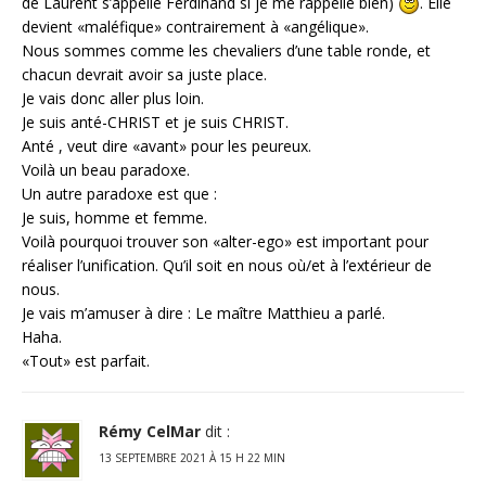
de Laurent s’appelle Ferdinand si je me rappelle bien)
. Elle
devient «maléfique» contrairement à «angélique».
Nous sommes comme les chevaliers d’une table ronde, et
chacun devrait avoir sa juste place.
Je vais donc aller plus loin.
Je suis anté-CHRIST et je suis CHRIST.
Anté , veut dire «avant» pour les peureux.
Voilà un beau paradoxe.
Un autre paradoxe est que :
Je suis, homme et femme.
Voilà pourquoi trouver son «alter-ego» est important pour
réaliser l’unification. Qu’il soit en nous où/et à l’extérieur de
nous.
Je vais m’amuser à dire : Le maître Matthieu a parlé.
Haha.
«Tout» est parfait.
Rémy CelMar
dit :
13 SEPTEMBRE 2021 À 15 H 22 MIN