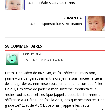
321 – Pinéale & Cerveaux Lents
SUIVANT
323 – Responsabilité & Domination
58 COMMENTAIRES
BROUTIN
dit :
13 SEPTEMBRE 2021 À 4 H 52 MIN
Hmm.. Une vidéo de 66.6 Mo, ca fait réfléchir… mais bon,
j’aime vivre dangereusement, alors je me suis lancée! Je viens
de la regarder et, immense soulagement, je ne suis pas folle!
Hé oui, il m’arrive de parler à mon système immunitaire, du
moins toutes ces cellules (que j’appelle petits bonhommes en
référence à « Il était une fois la vie ») dès que nécessaires. Une
grippette? 2cac de Vit C Liposomal, j’appelle les petits