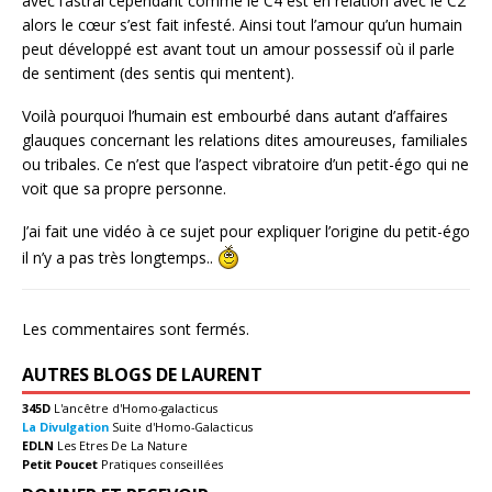
avec l’astral cependant comme le C4 est en relation avec le C2
alors le cœur s’est fait infesté. Ainsi tout l’amour qu’un humain
peut développé est avant tout un amour possessif où il parle
de sentiment (des sentis qui mentent).
Voilà pourquoi l’humain est embourbé dans autant d’affaires
glauques concernant les relations dites amoureuses, familiales
ou tribales. Ce n’est que l’aspect vibratoire d’un petit-égo qui ne
voit que sa propre personne.
J’ai fait une vidéo à ce sujet pour expliquer l’origine du petit-égo
il n’y a pas très longtemps..
Les commentaires sont fermés.
AUTRES BLOGS DE LAURENT
345D
L'ancêtre d'Homo-galacticus
La Divulgation
Suite d'Homo-Galacticus
EDLN
Les Etres De La Nature
Petit Poucet
Pratiques conseillées