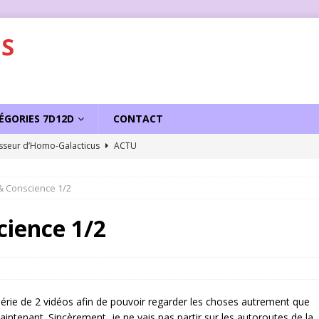
S
ÉGORIES 7D12D
CONTACT
sseur d’Homo-Galacticus
ACTU
& Conscience 1/2
cience 1/2
 série de 2 vidéos afin de pouvoir regarder les choses autrement que
 maintenant. Sincèrement, je ne vais pas partir sur les autoroutes de la