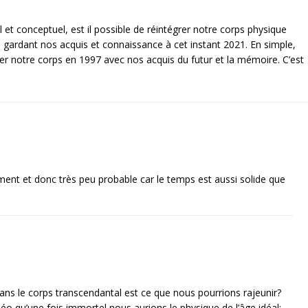
 et conceptuel, est il possible de réintégrer notre corps physique
gardant nos acquis et connaissance à cet instant 2021. En simple,
rer notre corps en 1997 avec nos acquis du futur et la mémoire. C’est
ent et donc très peu probable car le temps est aussi solide que
dans le corps transcendantal est ce que nous pourrions rajeunir?
éo qu’une fois immortel nous aurions le physique de l’âge idéal: