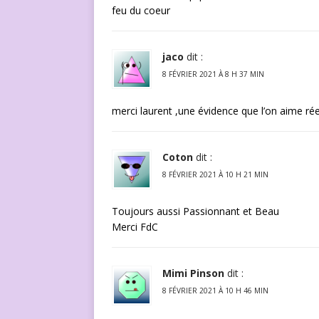
feu du coeur
jaco
dit :
8 FÉVRIER 2021 À 8 H 37 MIN
merci laurent ,une évidence que l’on aime ré
Coton
dit :
8 FÉVRIER 2021 À 10 H 21 MIN
Toujours aussi Passionnant et Beau
Merci FdC
Mimi Pinson
dit :
8 FÉVRIER 2021 À 10 H 46 MIN