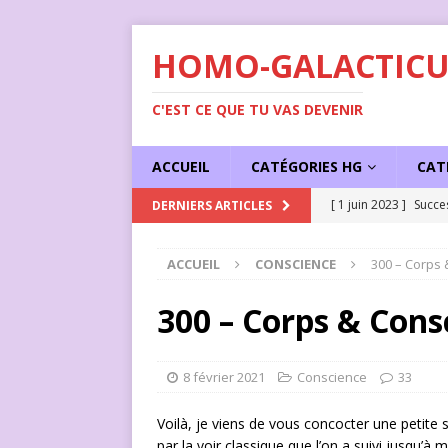
HOMO-GALACTICU
C'EST CE QUE TU VAS DEVENIR
ACCUEIL
CATÉGORIES HG
CAT
[ 1 juin 2023 ]
Succe
DERNIERS ARTICLES
ACCUEIL
CONSCIENCE
300 – Corps 
300 – Corps & Cons
8 février 2021
Conscience
33
Voilà, je viens de vous concocter une petite
par la voir classique que l’on a suivi jusqu’à