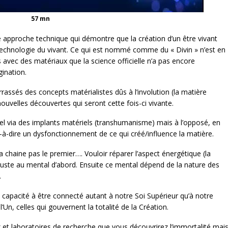
57 mn
approche technique qui démontre que la création d’un être vivant
 technologie du vivant. Ce qui est nommé comme du « Divin » n’est en
 avec des matériaux que la science officielle n’a pas encore
gination.
ssés des concepts matérialistes dûs à l’involution (la matière
ouvelles découvertes qui seront cette fois-ci vivante.
l via des implants matériels (transhumanisme) mais à l’opposé, en
t-à-dire un dysfonctionnement de ce qui créé/influence la matière.
la chaine pas le premier…. Vouloir réparer l’aspect énergétique (la
uste au mental d’abord. Ensuite ce mental dépend de la nature des
.
capacité à être connecté autant à notre Soi Supérieur qu’à notre
l’Un, celles qui gouvernent la totalité de la Création.
x et laboratoires de recherche que vous découvrirez l’immortalité mai