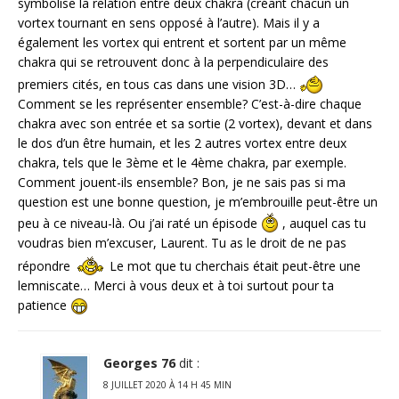
symbolise la relation entre deux chakra (créant chacun un
vortex tournant en sens opposé à l’autre). Mais il y a
également les vortex qui entrent et sortent par un même
chakra qui se retrouvent donc à la perpendiculaire des
premiers cités, en tous cas dans une vision 3D…
Comment se les représenter ensemble? C’est-à-dire chaque
chakra avec son entrée et sa sortie (2 vortex), devant et dans
le dos d’un être humain, et les 2 autres vortex entre deux
chakra, tels que le 3ème et le 4ème chakra, par exemple.
Comment jouent-ils ensemble? Bon, je ne sais pas si ma
question est une bonne question, je m’embrouille peut-être un
peu à ce niveau-là. Ou j’ai raté un épisode
, auquel cas tu
voudras bien m’excuser, Laurent. Tu as le droit de ne pas
répondre
Le mot que tu cherchais était peut-être une
lemniscate… Merci à vous deux et à toi surtout pour ta
patience
Georges 76
dit :
8 JUILLET 2020 À 14 H 45 MIN