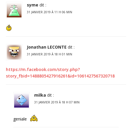
syme
dit :
31 JANVIER 2019 À 11 H 06 MIN
Jonathan LECONTE
dit :
31 JANVIER 2019 À 18 H 01 MIN
https://m.facebook.com/story.php?
story_fbid=1488805427916261&id=1061427567320718
milka
dit :
31 JANVIER 2019 À 18 H 07 MIN
geniale