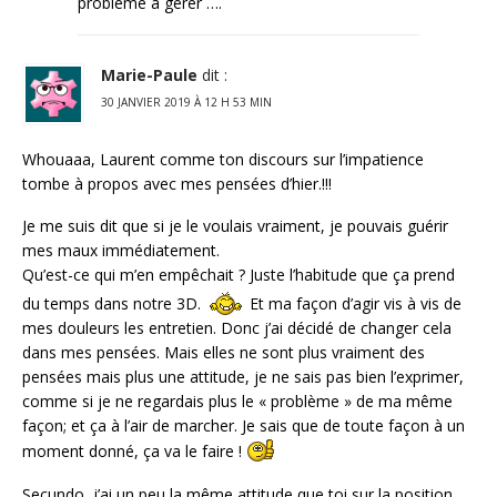
problème à gérer ….
Marie-Paule
dit :
30 JANVIER 2019 À 12 H 53 MIN
Whouaaa, Laurent comme ton discours sur l’impatience
tombe à propos avec mes pensées d’hier.!!!
Je me suis dit que si je le voulais vraiment, je pouvais guérir
mes maux immédiatement.
Qu’est-ce qui m’en empêchait ? Juste l’habitude que ça prend
du temps dans notre 3D.
Et ma façon d’agir vis à vis de
mes douleurs les entretien. Donc j’ai décidé de changer cela
dans mes pensées. Mais elles ne sont plus vraiment des
pensées mais plus une attitude, je ne sais pas bien l’exprimer,
comme si je ne regardais plus le « problème » de ma même
façon; et ça à l’air de marcher. Je sais que de toute façon à un
moment donné, ça va le faire !
Secundo, j’ai un peu la même attitude que toi sur la position