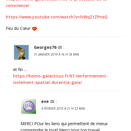
conscience/
https://www.youtube.com/watch?v=ltWqZtZPneQ
Feu du Cœur
Georges76
dit :
31 JANVIER 2019 À 16 H 18 MIN
et fin …
https://homo-galacticus.fr/67-lenfermement-
isolement-spatial-durantia-gaia/
eve
dit :
4 FÉVRIER 2019 À 21 H 23 MIN
MERCI POur les liens qui permettent de mieux
comprendre le tout! Merci pour ton travail