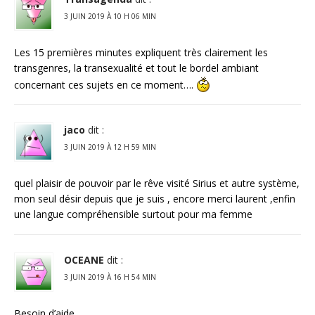
3 JUIN 2019 À 10 H 06 MIN
Les 15 premières minutes expliquent très clairement les
transgenres, la transexualité et tout le bordel ambiant
concernant ces sujets en ce moment….
jaco
dit :
3 JUIN 2019 À 12 H 59 MIN
quel plaisir de pouvoir par le rêve visité Sirius et autre système,
mon seul désir depuis que je suis , encore merci laurent ,enfin
une langue compréhensible surtout pour ma femme
OCEANE
dit :
3 JUIN 2019 À 16 H 54 MIN
Besoin d’aide