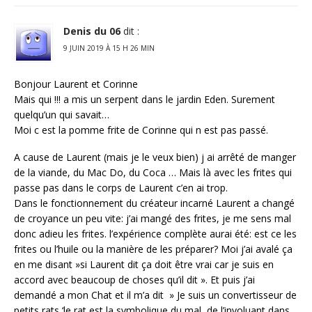
Denis du 06
dit :
9 JUIN 2019 À 15 H 26 MIN
Bonjour Laurent et Corinne
Mais qui !!! a mis un serpent dans le jardin Eden. Surement
quelqu’un qui savait…
Moi c est la pomme frite de Corinne qui n est pas passé.
A cause de Laurent (mais je le veux bien) j ai arrêté de manger
de la viande, du Mac Do, du Coca … Mais là avec les frites qui
passe pas dans le corps de Laurent c’en ai trop.
Dans le fonctionnement du créateur incarné Laurent a changé
de croyance un peu vite: j’ai mangé des frites, je me sens mal
donc adieu les frites. l’expérience complète aurai été: est ce les
frites ou l’huile ou la manière de les préparer? Moi j’ai avalé ça
en me disant »si Laurent dit ça doit être vrai car je suis en
accord avec beaucoup de choses qu’il dit ». Et puis j’ai
demandé a mon Chat et il m’a dit » Je suis un convertisseur de
petits rats ‘le rat est la symbolique du mal, de l’involuant dans