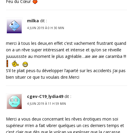
Feu du Cœur
milka
dit :
4 JUIN 2019 À 0 H 30 MIN
merci à tous les deux,en effet c’est vachement frustrant quand
on a un rêve super intéressant et intense et qu’on se réveille
juuuussste au moment le plus agréable…aie aie aie caramba !!!
S’il te plait peus-tu développer l’aparté sur les accidents j’ai pas
bien situer ce que tu voulais dire.Merci
cgev-C19_lydia49
dit :
4 JUIN 2019 À 11 H 59 MIN
Merci a vous deux concernant les rêves érotiques mon soi
supérieur m’en a fait vibrer quelques un ces derniers temps et
c’est clair que dès que le volcan va exploser que la carcasse