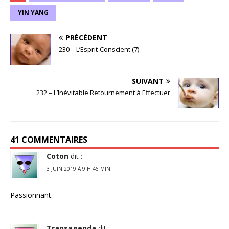
YIN YANG
PRÉCÉDENT
230 – L’Esprit-Conscient (7)
SUIVANT
232 – L’Inévitable Retournement à Effectuer
41 COMMENTAIRES
Coton
dit :
3 JUIN 2019 À 9 H 46 MIN
Passionnant.
Transagenda
dit :