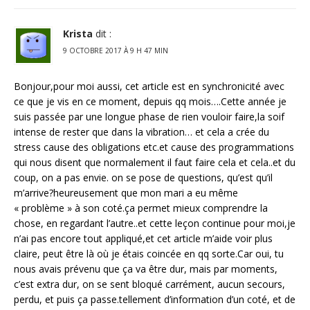
Krista
dit :
9 OCTOBRE 2017 À 9 H 47 MIN
Bonjour,pour moi aussi, cet article est en synchronicité avec
ce que je vis en ce moment, depuis qq mois….Cette année je
suis passée par une longue phase de rien vouloir faire,la soif
intense de rester que dans la vibration… et cela a crée du
stress cause des obligations etc.et cause des programmations
qui nous disent que normalement il faut faire cela et cela..et du
coup, on a pas envie. on se pose de questions, qu’est qu’il
m’arrive?heureusement que mon mari a eu même
« problème » à son coté.ça permet mieux comprendre la
chose, en regardant l’autre..et cette leçon continue pour moi,je
n’ai pas encore tout appliqué,et cet article m’aide voir plus
claire, peut être là où je étais coincée en qq sorte.Car oui, tu
nous avais prévenu que ça va être dur, mais par moments,
c’est extra dur, on se sent bloqué carrément, aucun secours,
perdu, et puis ça passe.tellement d’information d’un coté, et de