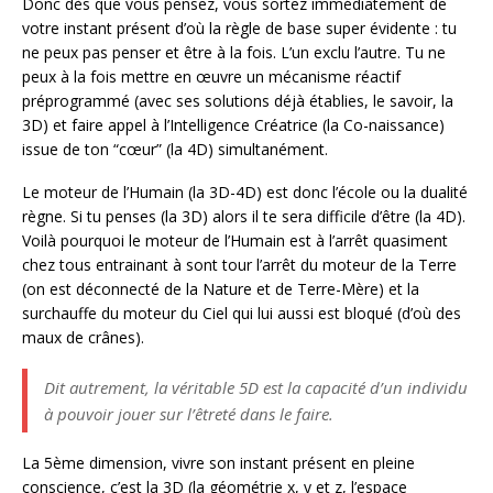
Donc dès que vous pensez, vous sortez immédiatement de
votre instant présent d’où la règle de base super évidente : tu
ne peux pas penser et être à la fois. L’un exclu l’autre. Tu ne
peux à la fois mettre en œuvre un mécanisme réactif
préprogrammé (avec ses solutions déjà établies, le savoir, la
3D) et faire appel à l’Intelligence Créatrice (la Co-naissance)
issue de ton “cœur” (la 4D) simultanément.
Le moteur de l’Humain (la 3D-4D) est donc l’école ou la dualité
règne. Si tu penses (la 3D) alors il te sera difficile d’être (la 4D).
Voilà pourquoi le moteur de l’Humain est à l’arrêt quasiment
chez tous entrainant à sont tour l’arrêt du moteur de la Terre
(on est déconnecté de la Nature et de Terre-Mère) et la
surchauffe du moteur du Ciel qui lui aussi est bloqué (d’où des
maux de crânes).
Dit autrement, la véritable 5D est la capacité d’un individu
à pouvoir jouer sur l’êtreté dans le faire.
La 5ème dimension, vivre son instant présent en pleine
conscience, c’est la 3D (la géométrie x, y et z, l’espace