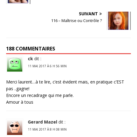
SUIVANT
116 – Maîtrise ou Contrôle ?
188 COMMENTAIRES
ck
dit :
11 MAI 2017 À 6 H 56 MIN
Merci laurent…à te lire, c’est évident mais, en pratique c’EST
pas ..gagne!
Encore un recadrage qui me parle.
Amour à tous
Gerard Mazel
dit :
11 MAI 2017 À 8 H 08 MIN