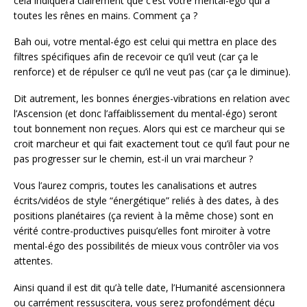
cela indiquera clairement que c’est votre mental-égo qui a
toutes les rênes en mains. Comment ça ?
Bah oui, votre mental-égo est celui qui mettra en place des
filtres spécifiques afin de recevoir ce qu’il veut (car ça le
renforce) et de répulser ce qu’il ne veut pas (car ça le diminue).
Dit autrement, les bonnes énergies-vibrations en relation avec
l’Ascension (et donc l’affaiblissement du mental-égo) seront
tout bonnement non reçues. Alors qui est ce marcheur qui se
croit marcheur et qui fait exactement tout ce qu’il faut pour ne
pas progresser sur le chemin, est-il un vrai marcheur ?
Vous l’aurez compris, toutes les canalisations et autres
écrits/vidéos de style “énergétique” reliés à des dates, à des
positions planétaires (ça revient à la même chose) sont en
vérité contre-productives puisqu’elles font miroiter à votre
mental-égo des possibilités de mieux vous contrôler via vos
attentes.
Ainsi quand il est dit qu’à telle date, l’Humanité ascensionnera
ou carrément ressuscitera, vous serez profondément déçu