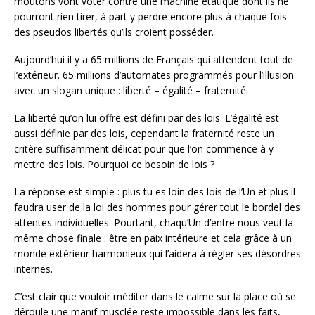
moutons vont voter contre une machine étatique dont ils ne
pourront rien tirer, à part y perdre encore plus à chaque fois
des pseudos libertés qu’ils croient posséder.
Aujourd’hui il y a 65 millions de Français qui attendent tout de
l’extérieur. 65 millions d’automates programmés pour l’illusion
avec un slogan unique : liberté – égalité – fraternité.
La liberté qu’on lui offre est défini par des lois. L’égalité est
aussi définie par des lois, cependant la fraternité reste un
critère suffisamment délicat pour que l’on commence à y
mettre des lois. Pourquoi ce besoin de lois ?
La réponse est simple : plus tu es loin des lois de l’Un et plus il
faudra user de la loi des hommes pour gérer tout le bordel des
attentes individuelles. Pourtant, chaqu’Un d’entre nous veut la
même chose finale : être en paix intérieure et cela grâce à un
monde extérieur harmonieux qui l’aidera à régler ses désordres
internes.
C’est clair que vouloir méditer dans le calme sur la place où se
déroule une manif musclée reste impossible dans les faits,