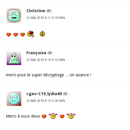
Christine
dit :
23 MAI 2019 À 11 H 19 MIN
Françoise
dit :
23 MAI 2019 À 13 H 13 MIN
merci pour le super décryptage … on avance !
cgev-C19_lydia49
dit :
23 MAI 2019 À 13 H 20 MIN
Merci à vous deux