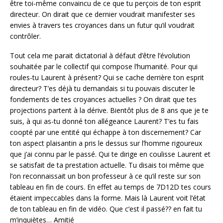
être toi-même convaincu de ce que tu perçois de ton esprit
directeur. On dirait que ce dernier voudrait manifester ses
envies à travers tes croyances dans un futur qu’il voudrait
contrôler.
Tout cela me parait dictatorial à défaut d’être l’évolution
souhaitée par le collectif qui compose l’humanité. Pour qui
roules-tu Laurent à présent? Qui se cache derrière ton esprit
directeur? T’es déjà tu demandais si tu pouvais discuter le
fondements de tes croyances actuelles ? On dirait que tes
projections partent à la dérive. Bientôt plus de 8 ans que je te
suis, à qui as-tu donné ton allégeance Laurent? T’es tu fais
coopté par une entité qui échappe à ton discernement? Car
ton aspect plaisantin a pris le dessus sur l’homme rigoureux
que j’ai connu par le passé. Qui te dirige en coulisse Laurent et
se satisfait de ta prestation actuelle. Tu disais toi même que
l’on reconnaissait un bon professeur à ce qu’il reste sur son
tableau en fin de cours. En effet au temps de 7D12D tes cours
étaient impeccables dans la forme. Mais là Laurent voit l’état
de ton tableau en fin de vidéo. Que c’est il passé?? en fait tu
m’inquiètes… Amitié