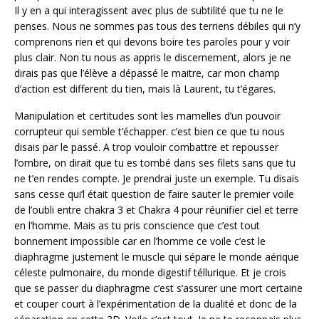
Il y en a qui interagissent avec plus de subtilité que tu ne le
penses. Nous ne sommes pas tous des terriens débiles qui n’y
comprenons rien et qui devons boire tes paroles pour y voir
plus clair. Non tu nous as appris le discernement, alors je ne
dirais pas que l’élève a dépassé le maitre, car mon champ
d’action est different du tien, mais là Laurent, tu t’égares.
Manipulation et certitudes sont les mamelles d’un pouvoir
corrupteur qui semble t’échapper. c’est bien ce que tu nous
disais par le passé. A trop vouloir combattre et repousser
l’ombre, on dirait que tu es tombé dans ses filets sans que tu
ne t’en rendes compte. Je prendrai juste un exemple. Tu disais
sans cesse qui’l était question de faire sauter le premier voile
de l’oubli entre chakra 3 et Chakra 4 pour réunifier ciel et terre
en l’homme. Mais as tu pris conscience que c’est tout
bonnement impossible car en l’homme ce voile c’est le
diaphragme justement le muscle qui sépare le monde aérique
céleste pulmonaire, du monde digestif téllurique. Et je crois
que se passer du diaphragme c’est s’assurer une mort certaine
et couper court à l’expérimentation de la dualité et donc de la