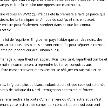
amps et leur faire subir une oppression maximale ».
toire vécues en WW2 (qui n’a pas été la première à faire ça parce que
le, les britanniques en Afrique du sud l’avait mis en place).
ire ensuite pour finalement sombrer dans ce que l’on connait
 totale.
la loi de l’équilibre. En gros, en pays habité que par des noirs, des
onisateur. Puis, ces blancs se sont entretués pour séparer 2 camps :
autres pour conquérir (les Britanniques).
ménage », l’apartheid est apparu. Puis, plus tard, l’apartheid tombe et
s « noirs » commencent à reprendre les terres conquises aux
 faire massacrer vont massivement se réfugier en Australie et en
ies, il n’y aura plus de blancs colonisateurs et que ceux qui sont nés
irs » de l’Afrique du Nord. L’émigration contrainte et forcée.
l se fera mettre à la porte d’une manière ou d’une autre et ce n’est
enant cette histoire de camps de « concentration » qui poussent