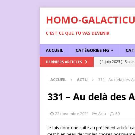
HOMO-GALACTICU
C'EST CE QUE TU VAS DEVENIR
ACCUEIL
CATÉGORIES HG
CAT
[ 1 juin 2023 ]
Succe
DERNIERS ARTICLES
ACCUEIL
ACTU
331 – Au delà des A
331 – Au delà des 
22 novembre 2021
Actu
59
Je fais donc une suite au précédent article c
c’est bien beau de voir les choses positivemen