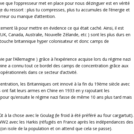
ive que l’oppresseur met en place pour nous dézinguer est en vérité
age du ressort : plus tu compresses, plus tu accumules de l’énergie et
e erreur ou manque d’attention.
ement là pour mettre en évidence ce qui était caché. Ainsi, il est
, Canada, Australie, Nouvelle Zélande, etc ) sont les plus durs en
 touche britannique hyper colonisateur et donc camps de
vie par l’Allemagne ) grâce à l’expérience acquise lors du régime nazi
ine a connu tout ce bordel des camps de concentration grâce aux
opérationnels dans ce secteur d’activité.
ntration, les Britanniques ont innové à la fin du 19ème siècle avec
s ont fait leurs armes en Chine en 1933 en y rajoutant les
 pour qu’ensuite le régime nazi fasse de même 10 ans plus tard mais
oût à la chose avec le Goulag (le froid à été préféré au four cargartuit).
 WW2 avec les Harkis (réfugiés en France après les indépendances des
n isole de la population et on attend que cela se passe).