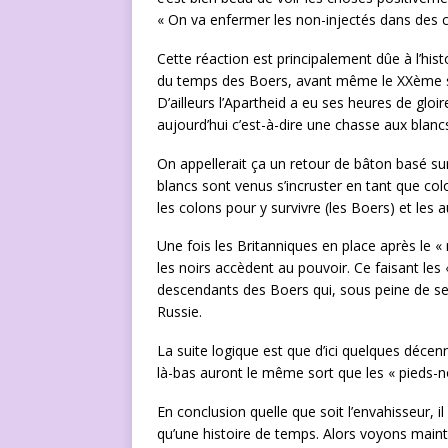
« On va enfermer les non-injectés dans des c
Cette réaction est principalement dûe à l’his
du temps des Boers, avant même le XXème sièc
D’ailleurs l’Apartheid a eu ses heures de glo
aujourd’hui c’est-à-dire une chasse aux blancs
On appellerait ça un retour de bâton basé sur 
blancs sont venus s’incruster en tant que col
les colons pour y survivre (les Boers) et les 
Une fois les Britanniques en place après le « 
les noirs accèdent au pouvoir. Ce faisant le
descendants des Boers qui, sous peine de se
Russie.
La suite logique est que d’ici quelques décenn
là-bas auront le même sort que les « pieds-no
En conclusion quelle que soit l’envahisseur, i
qu’une histoire de temps. Alors voyons maint