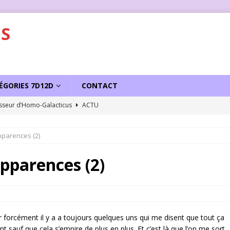
S
ÉGORIES 7D12D
CONTACT
sseur d’Homo-Galacticus
ACTU
pparences (2)
Apparences (2)
ar forcément il y a a toujours quelques uns qui me disent que tout ça
t sauf que cela s’empire de plus en plus. Et c’est là que l’on me sort