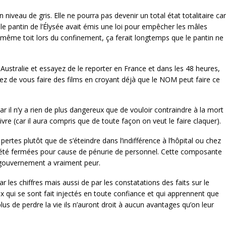
 niveau de gris. Elle ne pourra pas devenir un total état totalitaire car
le pantin de l’Élysée avait émis une loi pour empêcher les mâles
le même toit lors du confinement, ça ferait longtemps que le pantin ne
Australie et essayez de le reporter en France et dans les 48 heures,
tez de vous faire des films en croyant déjà que le NOM peut faire ce
 car il n’y a rien de plus dangereux que de vouloir contraindre à la mort
vivre (car il aura compris que de toute façon on veut le faire claquer).
s pertes plutôt que de s’éteindre dans l’indifférence à l’hôpital ou chez
t été fermées pour cause de pénurie de personnel. Cette composante
le gouvernement a vraiment peur.
 les chiffres mais aussi de par les constatations des faits sur le
ux qui se sont fait injectés en toute confiance et qui apprennent que
lus de perdre la vie ils n’auront droit à aucun avantages qu’on leur