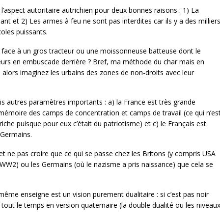
l’aspect autoritaire autrichien pour deux bonnes raisons : 1) La
t et 2) Les armes à feu ne sont pas interdites car ils y a des millier
oles puissants.
S face à un gros tracteur ou une moissonneuse batteuse dont le
sseurs en embuscade derrière ? Bref, ma méthode du char mais en
e alors imaginez les urbains des zones de non-droits avec leur
rois autres paramètres importants : a) la France est très grande
 mémoire des camps de concentration et camps de travail (ce qui n’es
riche puisque pour eux c’était du patriotisme) et c) le Français est
 Germains.
l et ne pas croire que ce qui se passe chez les Britons (y compris USA
 WW2) ou les Germains (où le nazisme a pris naissance) que cela se
même enseigne est un vision purement dualitaire : si c’est pas noir
e tout le temps en version quaternaire (la double dualité ou les niveau