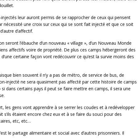
ouillet.
n-injectés leur auront permis de se rapprocher de ceux qui pensent
écessité une croix sur ceux qui se sont fait injecté et que ce soit
’autre d’affectif.
on seront l’ébauche d’un nouveau « village », d’un Nouveau Monde
ens affectifs voire de propriété. De plus ces camps hébergeront des
qui d’une certaine façon vont redécouvrir ce qu’est la survie moins des
puisque bien souvent il n’y a pas de métro, de service de bus, de
on-injecté ne sera quasiment pas affecté par cette histoire de camps
si dans certains pays il peut se faire mettre en camps, il sera une
se.
rt, les gens vont apprendre à se serrer les coudes et à redévelopper
fait s’ils étaient encore chez eux et à se faire du souci pour des
aires, etc, etc…
est le partage alimentaire et social avec d’autres prisonniers. Il