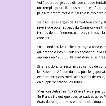
Voilà pourquoi je vous dis que chaque tentat
un tremplin pour aller plus haut. C’est à l’im
plus il te pétera fort à la figure à la moindr
De plus, les énergies de Terre-Mère sont just
révélé que tous les pays du Commonwealth (UK
termes de confinement (car on y retrouve la
concentration).
En second lieu l’Autriche embraye à fond (sui
qui amené à WW2. Tout en sachant que la Ch
japonais en 1930-33. Ils sont donc aussi très 
Si je fais donc un résumé des camps de conce
les Boers en Afrique du sud, puis les Japonai
expérimentations médicales sur les détenus,
en supplémentation les fours.
Mais loin d’être fini, l’URSS avait aussi pris g
En France il y eut quelques tentatives après
états du Magreb) mais en méthodes douces (o