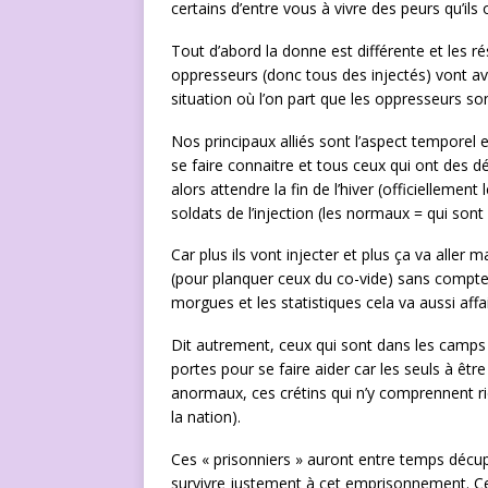
certains d’entre vous à vivre des peurs qu’il
Tout d’abord la donne est différente et les r
oppresseurs (donc tous des injectés) vont a
situation où l’on part que les oppresseurs son
Nos principaux alliés sont l’aspect tempore
se faire connaitre et tous ceux qui ont des d
alors attendre la fin de l’hiver (officiellemen
soldats de l’injection (les normaux = qui son
Car plus ils vont injecter et plus ça va aller 
(pour planquer ceux du co-vide) sans compte
morgues et les statistiques cela va aussi aff
Dit autrement, ceux qui sont dans les camps
portes pour se faire aider car les seuls à êtr
anormaux, ces crétins qui n’y comprennent r
la nation).
Ces « prisonniers » auront entre temps décup
survivre justement à cet emprisonnement. Cela