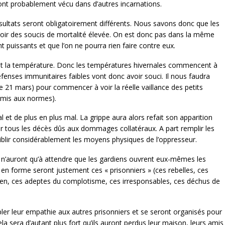
s ont probablement vécu dans d’autres incarnations.
ésultats seront obligatoirement différents. Nous savons donc que les
voir des soucis de mortalité élevée. On est donc pas dans la même
t puissants et que l’on ne pourra rien faire contre eux.
l et la température. Donc les températures hivernales commencent à
éfenses immunitaires faibles vont donc avoir souci. Il nous faudra
t le 21 mars) pour commencer à voir la réelle vaillance des petits
t mis aux normes).
mal et de plus en plus mal. La grippe aura alors refait son apparition
r tous les décès dûs aux dommages collatéraux. A part remplir les
aiblir considérablement les moyens physiques de l’oppresseur.
 n’auront qu’à attendre que les gardiens ouvrent eux-mêmes les
e en forme seront justement ces « prisonniers » (ces rebelles, ces
ien, ces adeptes du complotisme, ces irresponsables, ces déchus de
ler leur empathie aux autres prisonniers et se seront organisés pour
 sera d’autant plus fort qu’ils auront perdus leur maison, leurs amis