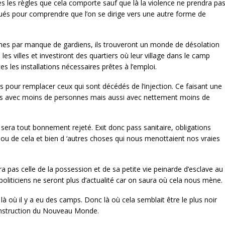
es les règles que cela comporte sauf que là la violence ne prendra pa
ués pour comprendre que l’on se dirige vers une autre forme de
mêmes par manque de gardiens, ils trouveront un monde de désolation
es villes et investiront des quartiers où leur village dans le camp
es les installations nécessaires prêtes à l’emploi.
pour remplacer ceux qui sont décédés de l’injection. Ce faisant une
ertes avec moins de personnes mais aussi avec nettement moins de
era tout bonnement rejeté. Exit donc pass sanitaire, obligations
 ou de cela et bien d ‘autres choses qui nous menottaient nos vraies
a pas celle de la possession et de sa petite vie peinarde d’esclave au
 politiciens ne seront plus d’actualité car on saura où cela nous mène.
 là où il y a eu des camps. Donc là où cela semblait être le plus noir
construction du Nouveau Monde.