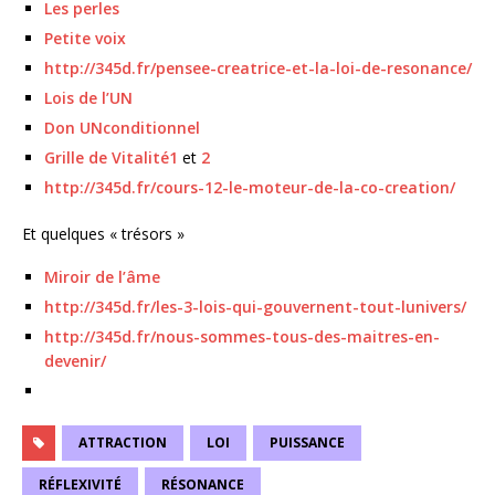
Les perles
Petite voix
http://345d.fr/pensee-creatrice-et-la-loi-de-resonance/
Lois de l’UN
Don UNconditionnel
Grille de Vitalité1
et
2
http://345d.fr/cours-12-le-moteur-de-la-co-creation/
Et quelques « trésors »
Miroir de l’âme
http://345d.fr/les-3-lois-qui-gouvernent-tout-lunivers/
http://345d.fr/nous-sommes-tous-des-maitres-en-
devenir/
ATTRACTION
LOI
PUISSANCE
RÉFLEXIVITÉ
RÉSONANCE