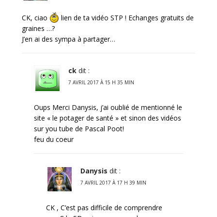
CK, ciao
lien de ta vidéo STP ! Echanges gratuits de
graines …?
J’en ai des sympa à partager…
ck
dit :
7 AVRIL 2017 À 15 H 35 MIN
Oups Merci Danysis, j’ai oublié de mentionné le
site « le potager de santé » et sinon des vidéos
sur you tube de Pascal Poot!
feu du coeur
Danysis
dit :
7 AVRIL 2017 À 17 H 39 MIN
CK , C’est pas difficile de comprendre