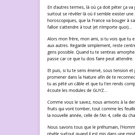
En d’autres termes, là où ça doit péter ça va
surtout se révéler là où il semble exister une
horoscopiques, que la France va bouger à sa 
falloir s’attendre à tout (et n’importe quoi)…
Alors mon frère, mon ami, si tu vois que tu es
aux autres. Regarde simplement, reste centré
gens possible. Quand tu te sentiras amorphe,
passe car ce que tu dois faire peut attendre.
Et puis, si tu te sens énervé, sous tension et
promener dans la Nature afin de te reconnecter
tu as pété un câble et que tu t’en rends comp
écoute les modules de GUYZ…
Comme vous le savez, nous arrivons à la derni
fruits qui vont tomber, tout comme les feuil
la nouvelle année, celle de l’An 4, celle du c
Nous savons tous que le préhumain, l’Homme
révèle surtout quand il est mis dans une misè