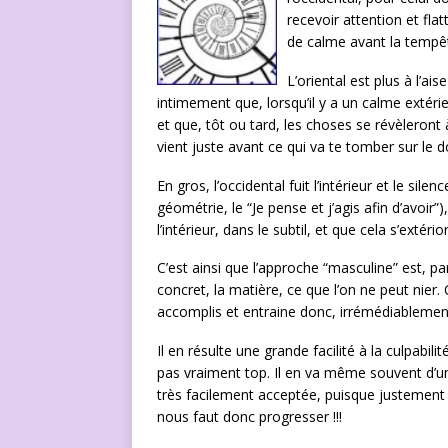
recevoir attention et flat
de calme avant la tempê
L’oriental est plus à l’ai
intimement que, lorsqu’il y a un calme extérie
et que, tôt ou tard, les choses se révèleront à
vient juste avant ce qui va te tomber sur l
En gros, l’occidental fuit l’intérieur et le silen
géométrie, le “Je pense et j’agis afin d’avoir”
l’intérieur, dans le subtil, et que cela s’extéri
C’est ainsi que l’approche “masculine” est, pa
concret, la matière, ce que l’on ne peut nier
accomplis et entraine donc, irrémédiablemen
Il en résulte une grande facilité à la culpabili
pas vraiment top. Il en va même souvent d’un
très facilement acceptée, puisque justement le
nous faut donc progresser !!!