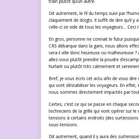
train plutôt qu’un autre.
Dit autrement, le fil du temps suivi par l’h
claquement de doigts. Il suffit de dire qu’il 
celle-ci se vide de tous les voyageurs… Ceci 
En gros, personne ne connait le futur puisque
CRS débarque dans la gare, nous allons effec
sera-t-elle donc heureuse ou malheureuse ? A
allez-vous plutôt prendre la poudre d’escampet
hurlant ou plutôt très calmement et sereine
Bref, je vous écris cet actu afin de vous di
qui vont déstabiliser les voyageurs. En effet, é
nous sommes directement impactés par tout 
Certes, c’est ce qui se passe en chaque second
techniciens de la grille qui vont opérer sur le
tensions à certains endroits (des surtensions p
sous-tensions.
Dit autrement, quand il y aura des surtension