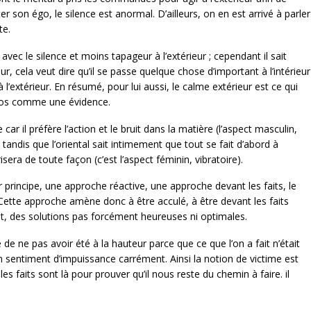
ter son égo, le silence est anormal. D’ailleurs, on en est arrivé à parler
te.
se avec le silence et moins tapageur à l’extérieur ; cependant il sait
ur, cela veut dire qu’il se passe quelque chose d’important à l’intérieur
 l’extérieur. En résumé, pour lui aussi, le calme extérieur est ce qui
e dos comme une évidence.
ce car il préfère l’action et le bruit dans la matière (l’aspect masculin,
), tandis que l’oriental sait intimement que tout se fait d’abord à
orisera de toute façon (c’est l’aspect féminin, vibratoire).
r principe, une approche réactive, une approche devant les faits, le
. Cette approche amène donc à être acculé, à être devant les faits
t, des solutions pas forcément heureuses ni optimales.
té de ne pas avoir été à la hauteur parce que ce que l’on a fait n’était
 sentiment d’impuissance carrément. Ainsi la notion de victime est
s faits sont là pour prouver qu’il nous reste du chemin à faire. il