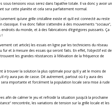
s sous-tensions vous serez dans l’apathie totale. Il va donc y avoir un
nt sur cette planète et cela sera parfaitement normal.
ment qu’une grille cristalline existe et qu’il est connecté au reste
 classique. Il va donc falloir s’attendre à des mouvements “sociaux”,
s endroits du monde, et à des fabrications d’égrégores puissants. Ça
 !
ivement cet article) les essais en ligne par les techniciens du réseau
u fur et à mesure des essais qui seront faits. En effet, l’objectif est de
 trouvent les grandes résistances à l’élévation de la fréquence de
nt à trouver la solution la plus optimale pour qu’il y ait le moins de
’il n’y aura pas de casse. Dit autrement, partout où il y aura des
ns sera importante et forcément la population locale sera mise à rude
s afin de calmer le jeu et refroidir la situation jusqu’à la prochaine
tance” rencontrée, les variations de tension sur la grille locale et les