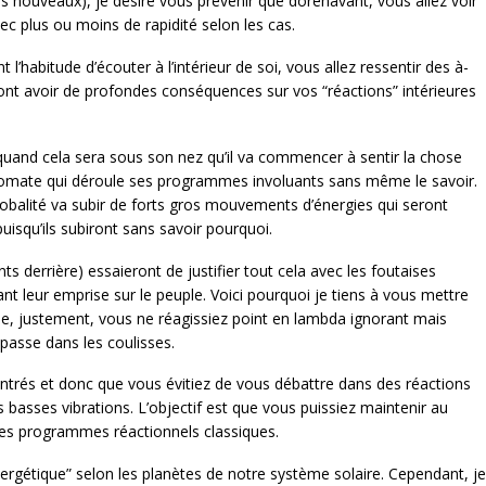
les nouveaux), je désire vous prévenir que dorénavant, vous allez voir
ec plus ou moins de rapidité selon les cas.
l’habitude d’écouter à l’intérieur de soi, vous allez ressentir des à-
vont avoir de profondes conséquences sur vos “réactions” intérieures
quand cela sera sous son nez qu’il va commencer à sentir la chose
utomate qui déroule ses programmes involuants sans même le savoir.
obalité va subir de forts gros mouvements d’énergies qui seront
squ’ils subiront sans savoir pourquoi.
s derrière) essaieront de justifier tout cela avec les foutaises
nt leur emprise sur le peuple. Voici pourquoi je tiens à vous mettre
ue, justement, vous ne réagissiez point en lambda ignorant mais
passe dans les coulisses.
entrés et donc que vous évitiez de vous débattre dans des réactions
 basses vibrations. L’objectif est que vous puissiez maintenir au
les programmes réactionnels classiques.
nergétique” selon les planètes de notre système solaire. Cependant, je