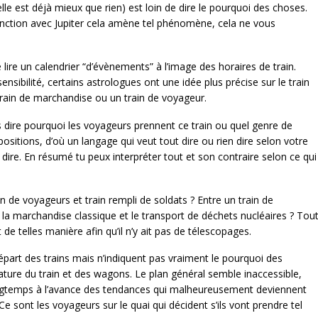
 elle est déjà mieux que rien) est loin de dire le pourquoi des choses.
jonction avec Jupiter cela amène tel phénomène, cela ne vous
e lire un calendrier “d’évènements” à l’image des horaires de train.
ensibilité, certains astrologues ont une idée plus précise sur le train
n train de marchandise ou un train de voyageur.
s dire pourquoi les voyageurs prennent ce train ou quel genre de
ositions, d’où un langage qui veut tout dire ou rien dire selon votre
t dire. En résumé tu peux interpréter tout et son contraire selon ce qui
rain de voyageurs et train rempli de soldats ? Entre un train de
 la marchandise classique et le transport de déchets nucléaires ? Tou
t de telles manière afin qu’il n’y ait pas de télescopages.
épart des trains mais n’indiquent pas vraiment le pourquoi des
ature du train et des wagons. Le plan général semble inaccessible,
ongtemps à l’avance des tendances qui malheureusement deviennent
Ce sont les voyageurs sur le quai qui décident s’ils vont prendre tel