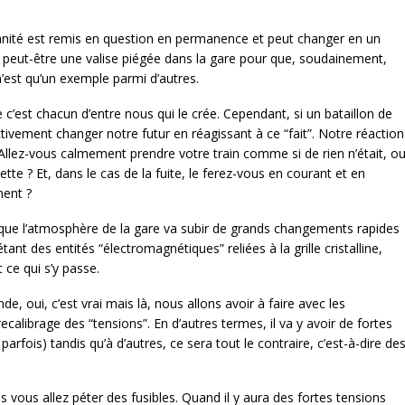
umanité est remis en question en permanence et peut changer en un
y a peut-être une valise piégée dans la gare pour que, soudainement,
n’est qu’un exemple parmi d’autres.
 c’est chacun d’entre nous qui le crée. Cependant, si un bataillon de
tivement changer notre futur en réagissant à ce “fait”. Notre réaction
llez-vous calmement prendre votre train comme si de rien n’était, o
te ? Et, dans le cas de la fuite, le ferez-vous en courant et en
ment ?
re que l’atmosphère de la gare va subir de grands changements rapides
tant des entités “électromagnétiques” reliées à la grille cristalline,
ce qui s’y passe.
e, oui, c’est vrai mais là, nous allons avoir à faire avec les
 recalibrage des “tensions”. En d’autres termes, il va y avoir de fortes
arfois) tandis qu’à d’autres, ce sera tout le contraire, c’est-à-dire de
s vous allez péter des fusibles. Quand il y aura des fortes tensions