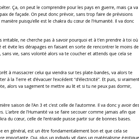
 péter. Ça, on peut le comprendre pour les pays en guerre, mais ça va
 paix de façade. On peut donc prévoir, sans trop faire de prévisions
manière puisqu’elle est le chakra du cœur de l’Humanité. Il va donc
 irritable, ne cherche pas à savoir pourquoi et à t’en prendre à toi où
 et évite les dérapages en faisant en sorte de rencontrer le moins de
 sans vie, sans volonté alors va te coucher et attends que cela se
 prêt à massacrer celui qui viendra sur tes plate-bandes, va alors te
 à la Terre et d’évacuer l’excédent “d’électricité”. Et puis, si vraimen
te, alors va sagement te mettre au lit et si tu ne peux pas dormir,
ère saison de l’An 3 et c’est celle de l’automne. Il va donc y avoir de
les. L’arbre de l’Humanité va se faire secouer comme jamais afin que
hakra du cœur, celle de l’entraide puisse partir sur de bonnes bases.
 en général, est un être fondamentalement bon et que cela se
re importante. Oui, plus un individu vit dans un matérialisme égotiqu