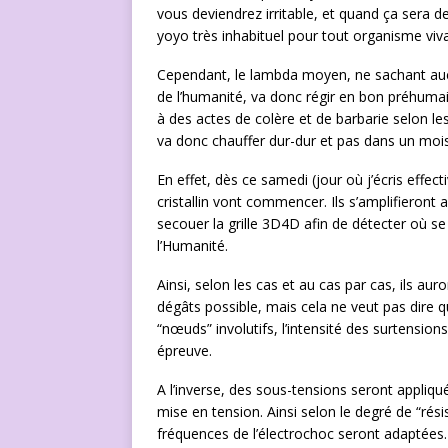
vous deviendrez irritable, et quand ça sera de
yoyo très inhabituel pour tout organisme viva
Cependant, le lambda moyen, ne sachant aucune
de l’humanité, va donc régir en bon préhumain
à des actes de colère et de barbarie selon le
va donc chauffer dur-dur et pas dans un mois
En effet, dès ce samedi (jour où j’écris effect
cristallin vont commencer. Ils s’amplifieront a
secouer la grille 3D4D afin de détecter où se
l’Humanité.
Ainsi, selon les cas et au cas par cas, ils auro
dégâts possible, mais cela ne veut pas dire qu
“nœuds” involutifs, l’intensité des surtensio
épreuve.
A l’inverse, des sous-tensions seront appliquée
mise en tension. Ainsi selon le degré de “résis
fréquences de l’électrochoc seront adaptées.