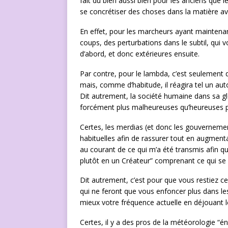
fait du bien aussi bien pour les anciens que 
se concrétiser des choses dans la matière av
En effet, pour les marcheurs ayant maintenant 
coups, des perturbations dans le subtil, qui 
d’abord, et donc extérieures ensuite.
Par contre, pour le lambda, c’est seulement 
mais, comme d’habitude, il réagira tel un a
Dit autrement, la société humaine dans sa gl
forcément plus malheureuses qu’heureuses pui
Certes, les merdias (et donc les gouvernement
habituelles afin de rassurer tout en augmenta
au courant de ce qui m’a été transmis afin q
plutôt en un Créateur” comprenant ce qui se 
Dit autrement, c’est pour que vous restiez c
qui ne feront que vous enfoncer plus dans les
mieux votre fréquence actuelle en déjouant 
Certes, il y a des pros de la météorologie “é