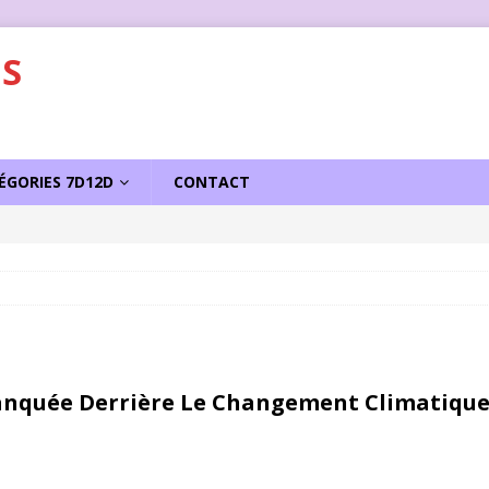
S
ÉGORIES 7D12D
CONTACT
sseur d’Homo-Galacticus
ACTU
Planquée Derrière Le Changement Climatiqu