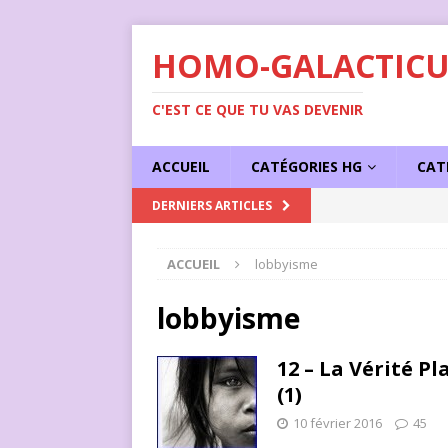
HOMO-GALACTICU
C'EST CE QUE TU VAS DEVENIR
ACCUEIL
CATÉGORIES HG
CAT
[ 1 juin 2023 ]
Succe
DERNIERS ARTICLES
ACCUEIL
lobbyisme
lobbyisme
12 – La Vérité 
(1)
10 février 2016
45