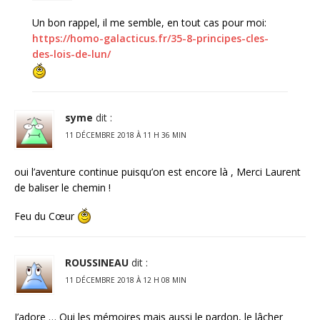
Un bon rappel, il me semble, en tout cas pour moi:
https://homo-galacticus.fr/35-8-principes-cles-
des-lois-de-lun/
syme
dit :
11 DÉCEMBRE 2018 À 11 H 36 MIN
oui l’aventure continue puisqu’on est encore là , Merci Laurent
de baliser le chemin !
Feu du Cœur
ROUSSINEAU
dit :
11 DÉCEMBRE 2018 À 12 H 08 MIN
J’adore … Oui les mémoires mais aussi le pardon, le lâcher