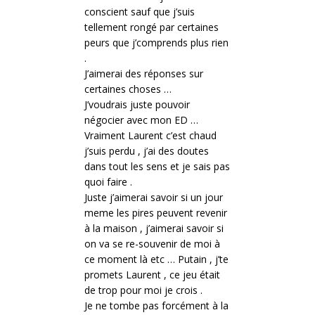
conscient sauf que j’suis
tellement rongé par certaines
peurs que j’comprends plus rien
.
J’aimerai des réponses sur
certaines choses …
J’voudrais juste pouvoir
négocier avec mon ED …
Vraiment Laurent c’est chaud
j’suis perdu , j’ai des doutes
dans tout les sens et je sais pas
quoi faire .
Juste j’aimerai savoir si un jour
meme les pires peuvent revenir
à la maison , j’aimerai savoir si
on va se re-souvenir de moi à
ce moment là etc … Putain , j’te
promets Laurent , ce jeu était
de trop pour moi je crois .
Je ne tombe pas forcément à la