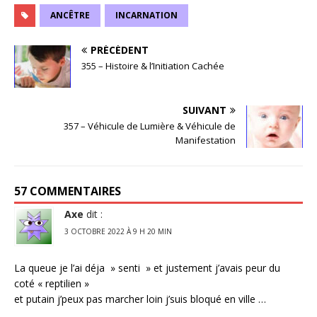
ANCÊTRE
INCARNATION
PRÉCÉDENT
355 – Histoire & l’Initiation Cachée
SUIVANT
357 – Véhicule de Lumière & Véhicule de
Manifestation
57 COMMENTAIRES
Axe
dit :
3 OCTOBRE 2022 À 9 H 20 MIN
La queue je l’ai déja » senti » et justement j’avais peur du
coté « reptilien »
et putain j’peux pas marcher loin j’suis bloqué en ville …