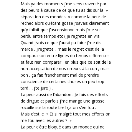
Mais ya des moments j’me sens traversé par
des peurs à cause de ce que tu as dis sur la »
séparation des mondes » comme la peur de
l’echec alors qu’étant gosse j’savais clairement
qu’y fallait que j’ascensionne mais j’me suis
perdu entre temps etc ( je regrette en vrai .
Quand j’vois ce que j’aurai pu faire j’me dis
merde , j’regrette .. mais le regret c’est de la
comparaison entre lignes du temps differentes
et faut rien comparer , en plus que ce soit de la
non-acceptation de nos erreurs à la con , mais
bon , ça fait franchement mal de prendre
conscience de certaines choses un peu trop
tard … j’te jure ) ..
La peur aussi de l’abandon . Je fais des efforts
de dingue et parfois j’me mange une grosse
rocaille sur la route bref ça on s’en fou .
Mais c’est le » Et si malgré tout mes efforts on
me fou avec les autres ? »
La peur d’être bloqué dans un monde qui ne