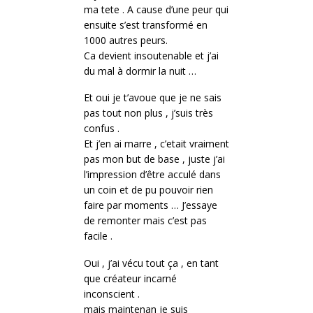
ma tete . A cause d’une peur qui
ensuite s’est transformé en
1000 autres peurs.
Ca devient insoutenable et j’ai
du mal à dormir la nuit …
Et oui je t’avoue que je ne sais
pas tout non plus , j’suis très
confus .
Et j’en ai marre , c’etait vraiment
pas mon but de base , juste j’ai
l’impression d’être acculé dans
un coin et de pu pouvoir rien
faire par moments … J’essaye
de remonter mais c’est pas
facile .
Oui , j’ai vécu tout ça , en tant
que créateur incarné
inconscient .
mais maintenan je suis