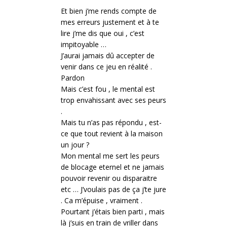
Et bien j’me rends compte de
mes erreurs justement et à te
lire j’me dis que oui , c’est
impitoyable …
J’aurai jamais dû accepter de
venir dans ce jeu en réalité .
Pardon
Mais c’est fou , le mental est
trop envahissant avec ses peurs
.
Mais tu n’as pas répondu , est-
ce que tout revient à la maison
un jour ?
Mon mental me sert les peurs
de blocage eternel et ne jamais
pouvoir revenir ou disparaitre
etc … J’voulais pas de ça j’te jure
. Ca m’épuise , vraiment .
Pourtant j’étais bien parti , mais
là j’suis en train de vriller dans