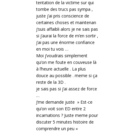
tentation de la victime sur qui
tombe des trucs pas sympa ,
juste j’ai pris conscience de
certaines choses et maintenan
j’suis affaibli alors je ne sais pas
si j’aurai la force de m’en sortir ,
j’ai pas une énorme confiance
en moi tu vois …
Moi j’voudrais simplement
qu’on me foute en couveuse là
à l’heure actuelle . La plus
douce au possible . meme si ça
reste de la 3D .
je sais pas si j’ai assez de force
…
J’me demande juste » Est-ce
qu’on voit son ED entre 2
incarnations ? Juste meme pour
discuter 5 minutes histoire de
comprendre un peu «