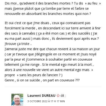
Dis moi , qu’advient il des branches mortes ? Tu dis » au feu »
mais j’pense plutot que ça tombe par terre et l’arbre se
renouvelle en absorbant les branches mortes quoi non ?
Et oui c’est ce que j’me disais , ceux qui connaissent pas
forcément la merde , en descendant ici sur terre arrivent à finir
des sacs à cannabis ( ça a été mon cas ) et des suicidés ( j’ai
eu ma part aussi ) mais donc , ils deviennent quoi après eux ?
J’trouve ça triste ..
J’aimerai juste me dire que chacun revient à sa maison un jour
( car je t’avoue que j’dégringole en ce moment et j’suis noyé
par la peur et j’commence à souhaiter partir en couveuse
tellement ça me ronge . Si le mental ego meurt à la mort ,
alors à une nouvelle vie vient un autre mental ego mais »
propre » sans les peurs de l’ancien ? )
Genre , si on se suicide , on part en couveuse ???
Laurent DUREAU
dit :
3 OCTOBRE 2022 À 17 H 17 MIN