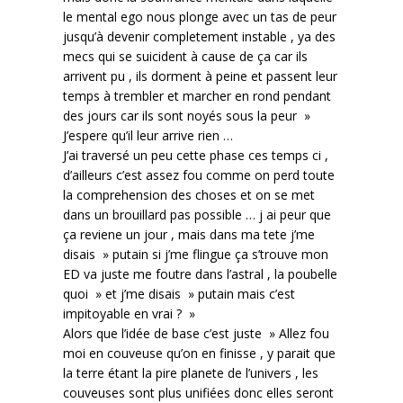
le mental ego nous plonge avec un tas de peur
jusqu’à devenir completement instable , ya des
mecs qui se suicident à cause de ça car ils
arrivent pu , ils dorment à peine et passent leur
temps à trembler et marcher en rond pendant
des jours car ils sont noyés sous la peur »
J’espere qu’il leur arrive rien …
J’ai traversé un peu cette phase ces temps ci ,
d’ailleurs c’est assez fou comme on perd toute
la comprehension des choses et on se met
dans un brouillard pas possible … j ai peur que
ça reviene un jour , mais dans ma tete j’me
disais » putain si j’me flingue ça s’trouve mon
ED va juste me foutre dans l’astral , la poubelle
quoi » et j’me disais » putain mais c’est
impitoyable en vrai ? »
Alors que l’idée de base c’est juste » Allez fou
moi en couveuse qu’on en finisse , y parait que
la terre étant la pire planete de l’univers , les
couveuses sont plus unifiées donc elles seront