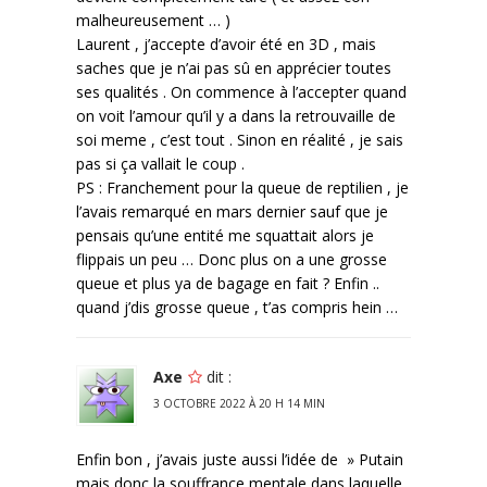
malheureusement … )
Laurent , j’accepte d’avoir été en 3D , mais
saches que je n’ai pas sû en apprécier toutes
ses qualités . On commence à l’accepter quand
on voit l’amour qu’il y a dans la retrouvaille de
soi meme , c’est tout . Sinon en réalité , je sais
pas si ça vallait le coup .
PS : Franchement pour la queue de reptilien , je
l’avais remarqué en mars dernier sauf que je
pensais qu’une entité me squattait alors je
flippais un peu … Donc plus on a une grosse
queue et plus ya de bagage en fait ? Enfin ..
quand j’dis grosse queue , t’as compris hein …
Axe
dit :
3 OCTOBRE 2022 À 20 H 14 MIN
Enfin bon , j’avais juste aussi l’idée de » Putain
mais donc la souffrance mentale dans laquelle