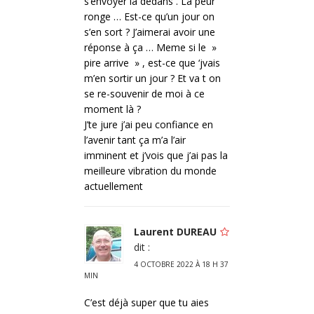
s’envoyer là dedans . La peur
ronge … Est-ce qu’un jour on
s’en sort ? J’aimerai avoir une
réponse à ça … Meme si le »
pire arrive » , est-ce que ‘jvais
m’en sortir un jour ? Et va t on
se re-souvenir de moi à ce
moment là ?
J’te jure j’ai peu confiance en
l’avenir tant ça m’a l’air
imminent et j’vois que j’ai pas la
meilleure vibration du monde
actuellement
Laurent DUREAU
dit :
4 OCTOBRE 2022 À 18 H 37
MIN
C’est déjà super que tu aies