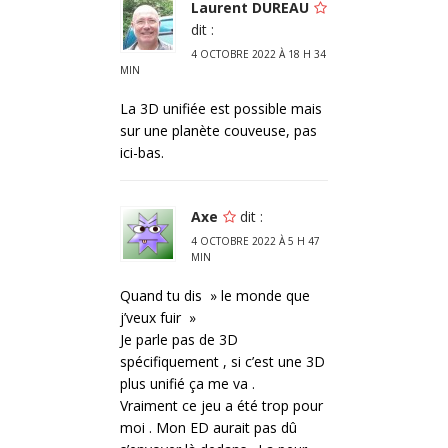
Laurent DUREAU
dit :
4 OCTOBRE 2022 À 18 H 34
MIN
La 3D unifiée est possible mais
sur une planète couveuse, pas
ici-bas.
Axe
dit :
4 OCTOBRE 2022 À 5 H 47
MIN
Quand tu dis » le monde que
j’veux fuir »
Je parle pas de 3D
spécifiquement , si c’est une 3D
plus unifié ça me va .
Vraiment ce jeu a été trop pour
moi . Mon ED aurait pas dû