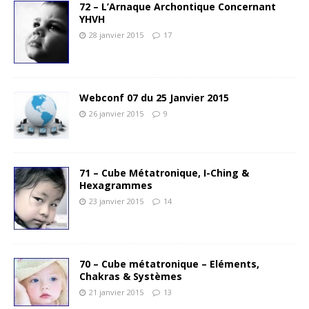
72 – L’Arnaque Archontique Concernant
YHVH
28 janvier 2015
17
Webconf 07 du 25 Janvier 2015
26 janvier 2015
9
71 – Cube Métatronique, I-Ching &
Hexagrammes
23 janvier 2015
14
70 – Cube métatronique – Eléments,
Chakras & Systèmes
21 janvier 2015
13