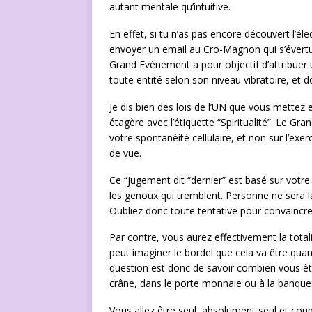
autant mentale qu’intuitive.
En effet, si tu n’as pas encore découvert l’él
envoyer un email au Cro-Magnon qui s’évertue à
Grand Evènement a pour objectif d’attribuer
toute entité selon son niveau vibratoire, et
Je dis bien des lois de l’UN que vous mettez 
étagère avec l’étiquette “Spiritualité”. Le G
votre spontanéité cellulaire, et non sur l’ex
de vue.
Ce “jugement dit “dernier” est basé sur votre
les genoux qui tremblent. Personne ne sera là 
Oubliez donc toute tentative pour convaincre 
Par contre, vous aurez effectivement la tota
peut imaginer le bordel que cela va être qua
question est donc de savoir combien vous ête
crâne, dans le porte monnaie ou à la banque
Vous allez être seul, absolument seul et coup