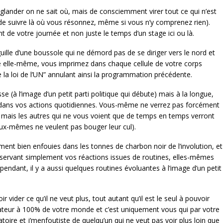
e glander on ne sait où, mais de consciemment virer tout ce qui n’est
c de suivre là où vous résonnez, même si vous n’y comprenez rien).
t de votre journée et non juste le temps d’un stage ici ou là.
iguille d’une boussole qui ne démord pas de se diriger vers le nord et
ole elle-même, vous imprimez dans chaque cellule de votre corps
 la loi de l’UN” annulant ainsi la programmation précédente.
se (à l’image d’un petit parti politique qui débute) mais à la longue,
rra dans vos actions quotidiennes. Vous-même ne verrez pas forcément
ve, mais les autres qui ne vous voient que de temps en temps verront
 eux-mêmes ne veulent pas bouger leur cul).
ment bien enfouies dans les tonnes de charbon noir de l’involution, et
observant simplement vos réactions issues de routines, elles-mêmes
ndant, il y a aussi quelques routines évoluantes à l’image d’un petit
vider ce qu’il ne veut plus, tout autant qu’il est le seul à pouvoir
teur à 100% de votre monde et c’est uniquement vous qui par votre
oire et j’menfoutiste de quelqu’un qui ne veut pas voir plus loin que