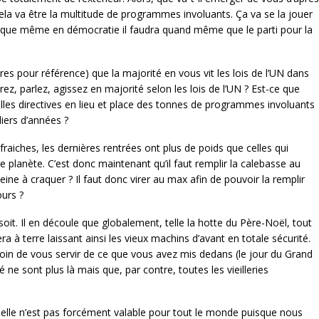
ela va être la multitude de programmes involuants. Ça va se la jouer
t que même en démocratie il faudra quand même que le parti pour la
s pour référence) que la majorité en vous vit les lois de l’UN dans
ez, parlez, agissez en majorité selon les lois de l’UN ? Est-ce que
lles directives en lieu et place des tonnes de programmes involuants
liers d’années ?
 fraiches, les dernières rentrées ont plus de poids que celles qui
e planète. C’est donc maintenant qu’il faut remplir la calebasse au
eine à craquer ? Il faut donc virer au max afin de pouvoir la remplir
ours ?
 soit. Il en découle que globalement, telle la hotte du Père-Noël, tout
 à terre laissant ainsi les vieux machins d’avant en totale sécurité.
soin de vous servir de ce que vous avez mis dedans (le jour du Grand
ne sont plus là mais que, par contre, toutes les vieilleries
 elle n’est pas forcément valable pour tout le monde puisque nous