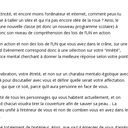
ectricité, et encore moins l’ordinateur et internet, comment peux-tu
 tailler un silex et qui n’a pas encore idée de la roue ? Ainsi, le
 une nouvelle classe (et donc un nouveau programme scolaire) à
 donc son niveau de compréhension des lois de l’UN en action.
en action et non des lois de l’UN que vous avez dans le crâne, sur une
rand Evènement correspond donc à une sélection sur votre “innéité”,
ercice mental cherchant à donner la meilleure réponse selon votre point
 vibration, votre êtreté, et non sur un charabia mentalo-égotique ave
pour discutailler avec vous et définir quelle serait votre affectation.
qui que ce soit, parce qu’il aura personne en face de vous.
lité de tous les personnages qui vous habitent actuellement, et on
nd chacun voudra tirer la couverture afin de sauver sa peau… La
s unifié à l’intérieur de vous et non de combien vous en avez dans le
.
é totalement de l’extérieur. Alors, que va-t-il émerger de vous d’après