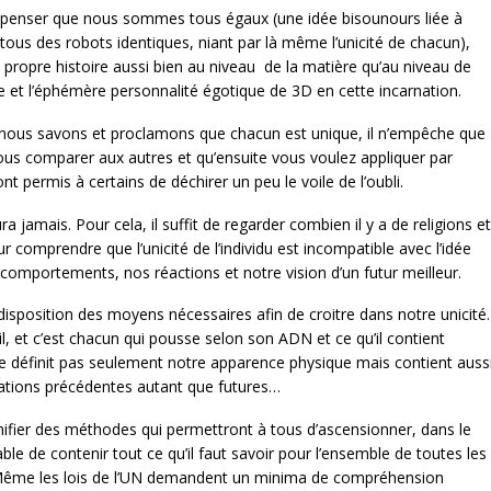
de penser que nous sommes tous égaux (une idée bisounours liée à
ous des robots identiques, niant par là même l’unicité de chacun),
 propre histoire aussi bien au niveau de la matière qu’au niveau de
Âme et l’éphémère personnalité égotique de 3D en cette incarnation.
nous savons et proclamons que chacun est unique, il n’empêche que
ous comparer aux autres et qu’ensuite vous voulez appliquer par
t permis à certains de déchirer un peu le voile de l’oubli.
ra jamais. Pour cela, il suffit de regarder combien il y a de religions et
r comprendre que l’unicité de l’individu est incompatible avec l’idée
mportements, nos réactions et notre vision d’un futur meilleur.
 disposition des moyens nécessaires afin de croitre dans notre unicité.
 et c’est chacun qui pousse selon son ADN et ce qu’il contient
 ne définit pas seulement notre apparence physique mais contient auss
nations précédentes autant que futures…
 planifier des méthodes qui permettront à tous d’ascensionner, dans le
ble de contenir tout ce qu’il faut savoir pour l’ensemble de toutes les
 Même les lois de l’UN demandent un minima de compréhension