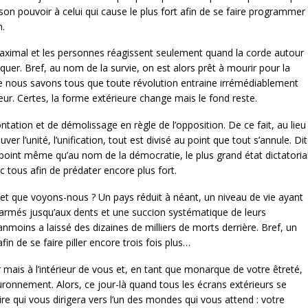
on pouvoir à celui qui cause le plus fort afin de se faire programmer
n.
maximal et les personnes réagissent seulement quand la corde autour
aquer. Bref, au nom de la survie, on est alors prêt à mourir pour la
ue nous savons tous que toute révolution entraine irrémédiablement
ur. Certes, la forme extérieure change mais le fond reste.
tation et de démolissage en règle de l’opposition. De ce fait, au lieu
r l’unité, l’unification, tout est divisé au point que tout s’annule. Dit
point même qu’au nom de la démocratie, le plus grand état dictatoria
tous afin de prédater encore plus fort.
ui et que voyons-nous ? Un pays réduit à néant, un niveau de vie ayant
n armés jusqu’aux dents et une succion systématique de leurs
anmoins a laissé des dizaines de milliers de morts derrière. Bref, un
in de se faire piller encore trois fois plus…
eur mais à l’intérieur de vous et, en tant que monarque de votre êtreté,
ronnement. Alors, ce jour-là quand tous les écrans extérieurs se
ire qui vous dirigera vers l’un des mondes qui vous attend : votre