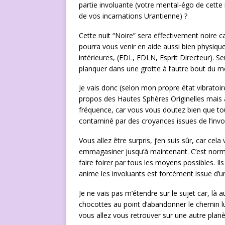
partie involuante (votre mental-égo de cette i
de vos incarnations Urantienne) ?
Cette nuit “Noire” sera effectivement noire c
pourra vous venir en aide aussi bien physiqu
intérieures, (EDL, EDLN, Esprit Directeur). Seu
planquer dans une grotte à l’autre bout du m
Je vais donc (selon mon propre état vibratoir
propos des Hautes Sphères Originelles mais a
fréquence, car vous vous doutez bien que tou
contaminé par des croyances issues de l’invo
Vous allez être surpris, j’en suis sûr, car ce
emmagasiner jusqu’à maintenant. C’est norma
faire foirer par tous les moyens possibles. Ils 
anime les involuants est forcément issue d’u
Je ne vais pas m’étendre sur le sujet car, l
chocottes au point d’abandonner le chemin l
vous allez vous retrouver sur une autre planè