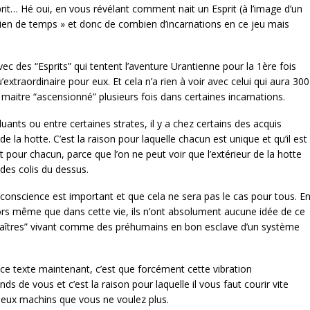
it… Hé oui, en vous révélant comment nait un Esprit (à l’image d’un
mbien de temps » et donc de combien d’incarnations en ce jeu mais
ec des “Esprits” qui tentent l’aventure Urantienne pour la 1ère fois
xtraordinaire pour eux. Et cela n’a rien à voir avec celui qui aura 300
n maitre “ascensionné” plusieurs fois dans certaines incarnations.
nts ou entre certaines strates, il y a chez certains des acquis
e la hotte. C’est la raison pour laquelle chacun est unique et qu’il est
it pour chacun, parce que l’on ne peut voir que l’extérieur de la hotte
des colis du dessus.
 conscience est important et que cela ne sera pas le cas pour tous. E
ors même que dans cette vie, ils n’ont absolument aucune idée de ce
 “maîtres” vivant comme des préhumains en bon esclave d’un système
ce texte maintenant, c’est que forcément cette vibration
ds de vous et c’est la raison pour laquelle il vous faut courir vite
ieux machins que vous ne voulez plus.