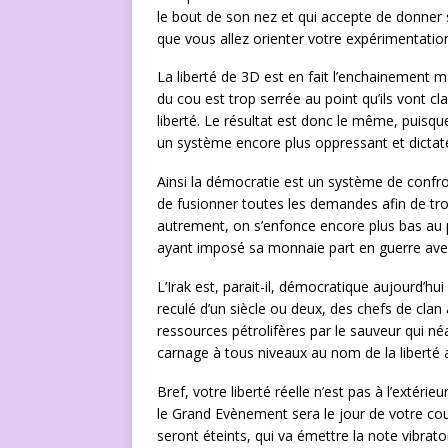
le bout de son nez et qui accepte de donner s
que vous allez orienter votre expérimentatio
La liberté de 3D est en fait l’enchainement 
du cou est trop serrée au point qu’ils vont cl
liberté. Le résultat est donc le même, puisq
un système encore plus oppressant et dictate
Ainsi la démocratie est un système de confron
de fusionner toutes les demandes afin de trouve
autrement, on s’enfonce encore plus bas au 
ayant imposé sa monnaie part en guerre avec 
L’Irak est, parait-il, démocratique aujourd’h
reculé d’un siècle ou deux, des chefs de cla
ressources pétrolifères par le sauveur qui né
carnage à tous niveaux au nom de la liberté af
Bref, votre liberté réelle n’est pas à l’extéri
le Grand Evènement sera le jour de votre cou
seront éteints, qui va émettre la note vibrato