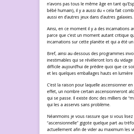
n’avons pas tous le même âge en tant qu’Espr
bébé humain), il y a aussi du « cela fait co
aussi en d’autres jeux dans d’autres galaxies.
Ainsi, en ce moment il y a des incarnations av
parce que c’est un moment autant critique qu’e
incarnations sur cette planète et qui a été u
Bref, ainsi au-dessous des programmes involua
inestimables qui se révèleront lors du vidage d
difficile aujourd’hui de prédire quoi que ce so
et les quelques emballages hauts en lumière 
C’est la raison pour laquelle ascensionner en
effet, un nombre certain ascensionneront al
qui se passe. Il existe donc des milliers de
qui les a asservis sans problème.
Néanmoins je vous rassure que si vous lisez 
“ascensionnelle” gigote quelque part au tréfon
actuellement afin de vider au maximum les v