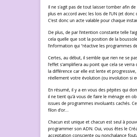
Il ne s’agit pas de tout laisser tomber afin d
plus en accord avec les lois de l’UN (et don
C’est donc un acte valable pour chaque instan
De plus, de par l’intention constante telle l’a
cela quelle que soit la position de la bouss
l’information qui “réactive les programmes de
Certes, au début, il semble que rien ne se pas
l’effet s’amplifiera au point que cela se ve
la différence car elle est lente et progressi
réellement votre évolution (ou involution si
En résumé, il y a en vous des pépites qui dor
il ne tient qu’à vous de faire le ménage en 
issues de programmes involuants cachés. Cepe
filon d’or…
Chacun est unique et chacun est seul à pouvoir 
programmer son ADN. Oui, vous êtes le Créa
acceptation consciente ou nonchalance foutat