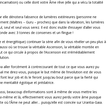
ncarnation) ou celle dont votre Âme rêve (elle qui a vécu la totalité
ar elle dénotera l’absence de lumières extérieures (personne ne
ement (Maîtres – Guru – proches) que dans la vibration, les lumières
l, seul et seul vous serez. Il est donc inutile d’essayer d’aller vous
onde avec 3 tonnes de conserves et un flingue !
e et énergétique) continuer la série afin de vous révéler un peu plus à
ussi où se trouve la véritable Ascension, la véritable montée en
t ce qui circule à propos de l’Ascension est irrémédiablement
lution.
la va aller forcément à contrecourant de tout ce que vous aurez pu
l me direz-vous, puisque le but même de l’involution est de vous
font leur job et ils le feront jusqu’au bout parce que la fierté qui
ne mentalité égotique et prédatrice.
à aussi, beaucoup d’informations sont à même de vous mettre les
ui-même et là, effectivement vous aurez perdu votre âme puisque
te où l’Âme ne peut aller… puisqu’elle est coincée sur Urantia-Gaia.