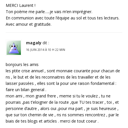
MERCI Laurent !
Ton poème me parle…..je vais m’en imprégner.
En communion avec toute l’équipe au sol et tous tes lecteurs.
Avec amour et gratitude.
magaly
dit :
16 JUIN 2014 À 10 H 22 MIN
bonjours les amis
les ptite crise annuel , sont monnaie courante pour chacun de
ns , le but et de les reconnaitres de les travailler et de les
laisser passées , elles sont la pour une raison fondamental :
faire un bilan general .
mon ami , mon grand frere , meme si tu le voulez , tu ne
pourrais ,pas t’eloigner de la route ,que TU tes tracer , toi , et
personne d’autre , alors oui ,pour ma part , je suis heureuse ,
que sur ton chemin de vie , ns ns sommes rencontrez , par le
biais de tes blogs et articles . merci de tout coeur .