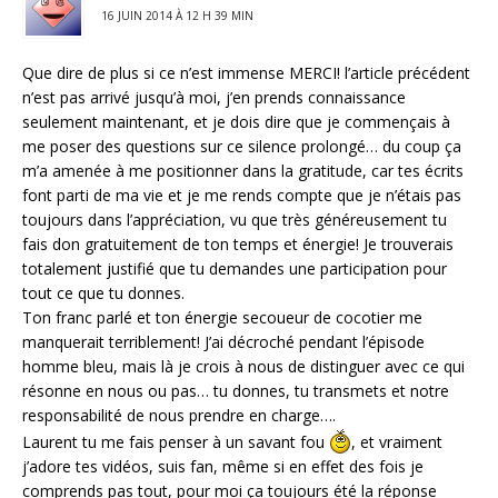
16 JUIN 2014 À 12 H 39 MIN
Que dire de plus si ce n’est immense MERCI! l’article précédent
n’est pas arrivé jusqu’à moi, j’en prends connaissance
seulement maintenant, et je dois dire que je commençais à
me poser des questions sur ce silence prolongé… du coup ça
m’a amenée à me positionner dans la gratitude, car tes écrits
font parti de ma vie et je me rends compte que je n’étais pas
toujours dans l’appréciation, vu que très généreusement tu
fais don gratuitement de ton temps et énergie! Je trouverais
totalement justifié que tu demandes une participation pour
tout ce que tu donnes.
Ton franc parlé et ton énergie secoueur de cocotier me
manquerait terriblement! J’ai décroché pendant l’épisode
homme bleu, mais là je crois à nous de distinguer avec ce qui
résonne en nous ou pas… tu donnes, tu transmets et notre
responsabilité de nous prendre en charge….
Laurent tu me fais penser à un savant fou
, et vraiment
j’adore tes vidéos, suis fan, même si en effet des fois je
comprends pas tout, pour moi ça toujours été la réponse