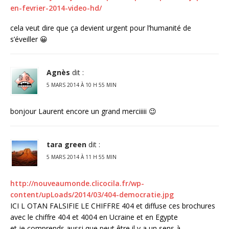
en-fevrier-2014-video-hd/
cela veut dire que ça devient urgent pour l’humanité de
s’éveiller 😀
Agnès
dit :
5 MARS 2014 À 10 H 55 MIN
bonjour Laurent encore un grand merciiiii 😉
tara green
dit :
5 MARS 2014 À 11 H 55 MIN
http://nouveaumonde.clicocila.fr/wp-
content/upLoads/2014/03/404-democratie.jpg
ICI L OTAN FALSIFIE LE CHIFFRE 404 et diffuse ces brochures
avec le chiffre 404 et 4004 en Ucraine et en Egypte
et je comprends aussi que peut être il y a un sens à