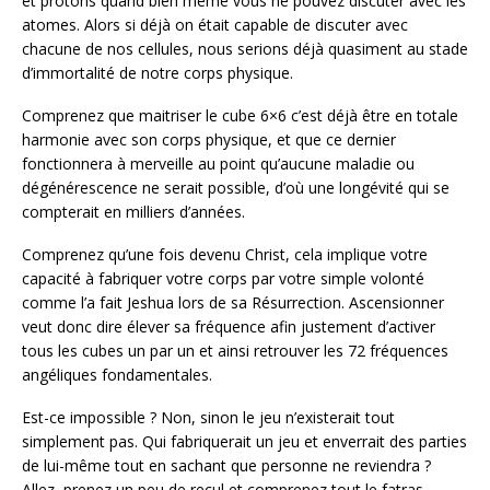
et protons quand bien même vous ne pouvez discuter avec les
atomes. Alors si déjà on était capable de discuter avec
chacune de nos cellules, nous serions déjà quasiment au stade
d’immortalité de notre corps physique.
Comprenez que maitriser le cube 6×6 c’est déjà être en totale
harmonie avec son corps physique, et que ce dernier
fonctionnera à merveille au point qu’aucune maladie ou
dégénérescence ne serait possible, d’où une longévité qui se
compterait en milliers d’années.
Comprenez qu’une fois devenu Christ, cela implique votre
capacité à fabriquer votre corps par votre simple volonté
comme l’a fait Jeshua lors de sa Résurrection. Ascensionner
veut donc dire élever sa fréquence afin justement d’activer
tous les cubes un par un et ainsi retrouver les 72 fréquences
angéliques fondamentales.
Est-ce impossible ? Non, sinon le jeu n’existerait tout
simplement pas. Qui fabriquerait un jeu et enverrait des parties
de lui-même tout en sachant que personne ne reviendra ?
Allez, prenez un peu de recul et comprenez tout le fatras