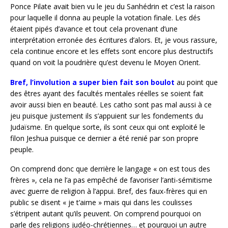
Ponce Pilate avait bien vu le jeu du Sanhédrin et c’est la raison
pour laquelle il donna au peuple la votation finale. Les dés
étaient pipés d’avance et tout cela provenant d’une
interprétation erronée des écritures d’alors. Et, je vous rassure,
cela continue encore et les effets sont encore plus destructifs
quand on voit la poudrière qu’est devenu le Moyen Orient.
Bref, l’involution a super bien fait son boulot
au point que
des êtres ayant des facultés mentales réelles se soient fait
avoir aussi bien en beauté. Les catho sont pas mal aussi à ce
jeu puisque justement ils s’appuient sur les fondements du
Judaïsme. En quelque sorte, ils sont ceux qui ont exploité le
filon Jeshua puisque ce dernier a été renié par son propre
peuple.
On comprend donc que derrière le langage « on est tous des
frères », cela ne l’a pas empêché de favoriser l’anti-sémitisme
avec guerre de religion à l’appui. Bref, des faux-frères qui en
public se disent « je t’aime » mais qui dans les coulisses
s’étripent autant qu’ils peuvent. On comprend pourquoi on
parle des religions judéo-chrétiennes… et pourquoi un autre