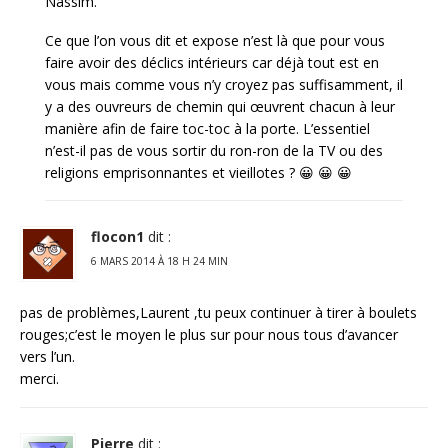
Nassim.
Ce que l’on vous dit et expose n’est là que pour vous
faire avoir des déclics intérieurs car déjà tout est en
vous mais comme vous n’y croyez pas suffisamment, il
y a des ouvreurs de chemin qui œuvrent chacun à leur
manière afin de faire toc-toc à la porte. L’essentiel
n’est-il pas de vous sortir du ron-ron de la TV ou des
religions emprisonnantes et vieillotes ? 😀 😀 😀
flocon1
dit :
6 MARS 2014 À 18 H 24 MIN
pas de problèmes,Laurent ,tu peux continuer à tirer à boulets
rouges;c’est le moyen le plus sur pour nous tous d’avancer
vers l’un.
merci.
Pierre
dit :