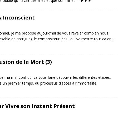
a oublié qu’il avait des ailes et que son milieu …
►►►
& Inconscient
rsonnel, je me propose aujourd’hui de vous révéler combien nous
sable de l’intrigue), le compositeur (celui qui va mettre tout ça en …
lusion de la Mort (3)
 de ma min-conf qui va vous faire découvrir les différentes étapes,
s un premier temps, du processus d’accès à l’immortalité.
sur Vivre son Instant Présent