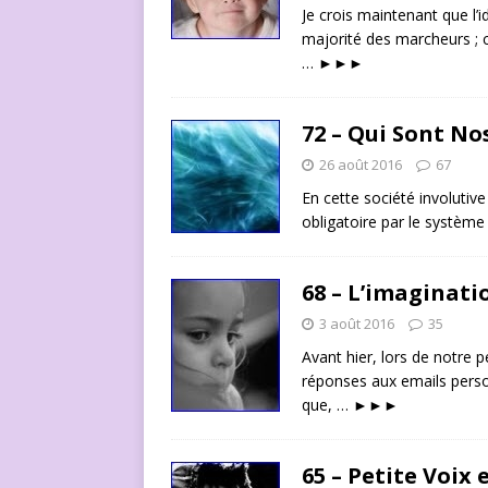
Je crois maintenant que l’
majorité des marcheurs ; 
…
►►►
72 – Qui Sont Nos
26 août 2016
67
En cette société involutive
obligatoire par le système
68 – L’imaginati
3 août 2016
35
Avant hier, lors de notre 
réponses aux emails person
que, …
►►►
65 – Petite Voix