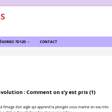
S
ÉGORIES 7D12D
CONTACT
sseur d’Homo-Galacticus
ACTU
volution : Comment on s’y est pris (1)
à l’image d’un aigle qui apprend la plongée sous-marine en eau très