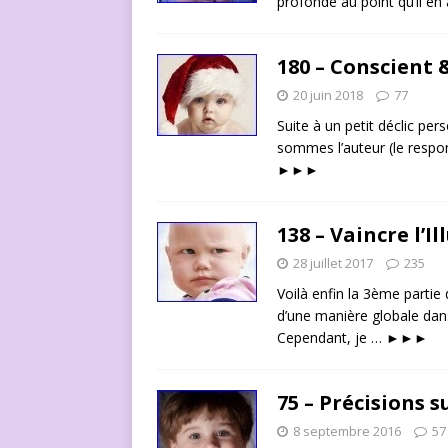
profonde au point qu’il en 
180 – Conscient 
20 juin 2018
77
Suite à un petit déclic pe
sommes l’auteur (le respon
►►►
138 – Vaincre l’Il
28 juillet 2017
235
Voilà enfin la 3ème partie
d’une manière globale dan
Cependant, je …
►►►
75 – Précisions 
8 septembre 2016
57