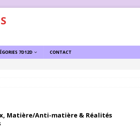
S
ÉGORIES 7D12D
CONTACT
sseur d’Homo-Galacticus
ACTU
ex, Matière/Anti-matière & Réalités
s