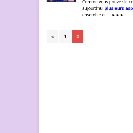
Comme vous pouvez le const
aujourd’hui
plusieurs as
ensemble et …
►►►
«
1
2