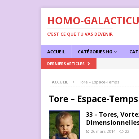
HOMO-GALACTICU
C'EST CE QUE TU VAS DEVENIR
ACCUEIL
CATÉGORIES HG
CAT
[ 1 juin 2023 ]
Succe
DERNIERS ARTICLES
ACCUEIL
Tore – Espace-Temps
Tore – Espace-Temps
33 – Tores, Vort
Dimensionnelle
26 mars 2014
22