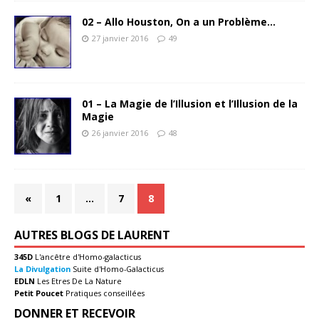
02 – Allo Houston, On a un Problème…
27 janvier 2016
49
01 – La Magie de l’Illusion et l’Illusion de la
Magie
26 janvier 2016
48
«
1
…
7
8
AUTRES BLOGS DE LAURENT
345D
L'ancêtre d'Homo-galacticus
La Divulgation
Suite d'Homo-Galacticus
EDLN
Les Etres De La Nature
Petit Poucet
Pratiques conseillées
DONNER ET RECEVOIR